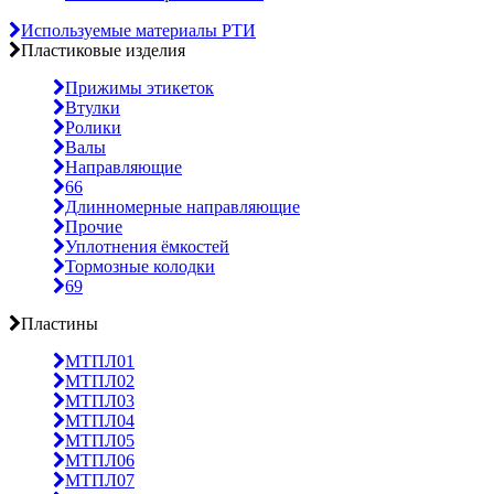
Используемые материалы РТИ
Пластиковые изделия
Прижимы этикеток
Втулки
Ролики
Валы
Направляющие
66
Длинномерные направляющие
Прочие
Уплотнения ёмкостей
Тормозные колодки
69
Пластины
МТПЛ01
МТПЛ02
МТПЛ03
МТПЛ04
МТПЛ05
МТПЛ06
МТПЛ07