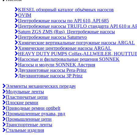
KIESEL обзорный каталог объёмных насосов
OVIM
Центробежные насосы по API 610, API 685
Центробежные насосы TRUFLO стандарта API 610 и AP
Saturn ZGS ZMS (Rus)_Центробежные насосы
Центробежные насосы Saturnevo
Химические вертикальные погружные насосы ARGAL
Химические центробежные насосы ARGAL
HEAVY DUTY PUMPS Colfax-ALLWEILER, HOUTTUI
Насосные и фильтровальные решения SONNEK
Насосы и модули SONNEK Австрия
Двухвинтовые насосы Pera-Prinz
Двухвинтовые насосы 3P Prinz
Элементы механических передач
Модульные ленты
Пластинчатые цепи
Плоские ремни
Приводные ремни optibelt
Промышленные рукава, рвд
Промышленные цепи
Транспортеные ленты
Стальные изделия