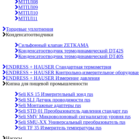
МТПЛ08
МТПЛ09
МТПЛ10
МТПЛ11
Торцевые уплотнения
Конденсатоотводчики
Сильфонный клапан ZETKAMA
Конденсатоотводчик термодинамический DT42S
Конденсатоотводчик термодинамический DT40S
ENDRESS + HAUSER Стандартная термометрия
ENDRESS + HAUSER Контрольно-измерительное оборудова
ENDRESS + HAUSER Измерение давления
Кипиа для пищевой промышленности
Seli KS 15 Измерительный зонд rus
Seli SLI Датчик проводимости rus
Seli Монтажные адаптеры rus
Seli STD 01 Преобразователь давления стандарт rus
Seli SMV Микроволоновый сигнализатор уровня rus
Seli SMU-ХХ Универсальный преобразователь rus
Seli TF 35 Измеритель температуры rus
Насосы