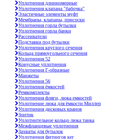
Уплотнения длинномерные
Уплотнения клапана "бабочка"
Эластичные элементы муфт
Мембраны, клапаны, присоски
Уплотнения горла бутылки
Уплотнения горла банки
Рассеиватели
Подставки под бутылки
Уплотнения круглого сечения
Кольца прямоугольного сечения
Уплотнения 52
Конусные уплотнения
Уплотнения Г-образные
Манжеты
Уплотнения 56
Уплотнения ёмкостей
Ремкомплекты
Уплотнения фляги, люка емкостей
Уплотнение люка для ёмкости Миллер
Уплотнения дисковых кранов
Зонтик
Уплотнительное кольцо люка танка
Межфланцевые уплотнения
Захваты для бутылок
Уплотнения фитингов кег