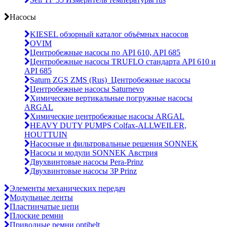
Насосы
KIESEL обзорный каталог объёмных насосов
OVIM
Центробежные насосы по API 610, API 685
Центробежные насосы TRUFLO стандарта API 610 и
API 685
Saturn ZGS ZMS (Rus)_Центробежные насосы
Центробежные насосы Saturnevo
Химические вертикальные погружные насосы
ARGAL
Химические центробежные насосы ARGAL
HEAVY DUTY PUMPS Colfax-ALLWEILER,
HOUTTUIN
Насосные и фильтровальные решения SONNEK
Насосы и модули SONNEK Австрия
Двухвинтовые насосы Pera-Prinz
Двухвинтовые насосы 3P Prinz
Элементы механических передач
Модульные ленты
Пластинчатые цепи
Плоские ремни
Приводные ремни optibelt