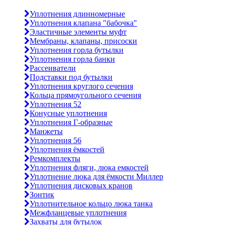
Уплотнения длинномерные
Уплотнения клапана "бабочка"
Эластичные элементы муфт
Мембраны, клапаны, присоски
Уплотнения горла бутылки
Уплотнения горла банки
Рассеиватели
Подставки под бутылки
Уплотнения круглого сечения
Кольца прямоугольного сечения
Уплотнения 52
Конусные уплотнения
Уплотнения Г-образные
Манжеты
Уплотнения 56
Уплотнения ёмкостей
Ремкомплекты
Уплотнения фляги, люка емкостей
Уплотнение люка для ёмкости Миллер
Уплотнения дисковых кранов
Зонтик
Уплотнительное кольцо люка танка
Межфланцевые уплотнения
Захваты для бутылок