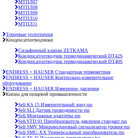
МТПЛ07
МТПЛ08
МТПЛ09
МТПЛ10
МТПЛ11
Торцевые уплотнения
Конденсатоотводчики
Сильфонный клапан ZETKAMA
Конденсатоотводчик термодинамический DT42S
Конденсатоотводчик термодинамический DT40S
ENDRESS + HAUSER Стандартная термометрия
ENDRESS + HAUSER Контрольно-измерительное
оборудование
ENDRESS + HAUSER Измерение давления
Кипиа для пищевой промышленности
Seli KS 15 Измерительный зонд rus
Seli SLI Датчик проводимости rus
Seli Монтажные адаптеры rus
Seli STD 01 Преобразователь давления стандарт rus
Seli SMV Микроволоновый сигнализатор уровня rus
Seli SMU-ХХ Универсальный преобразователь rus
Seli TF 35 Измеритель температуры rus