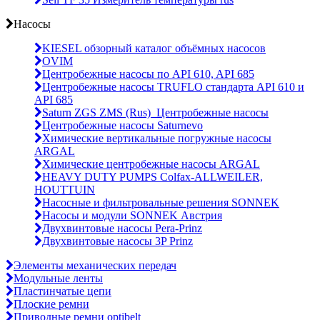
Насосы
KIESEL обзорный каталог объёмных насосов
OVIM
Центробежные насосы по API 610, API 685
Центробежные насосы TRUFLO стандарта API 610 и
API 685
Saturn ZGS ZMS (Rus)_Центробежные насосы
Центробежные насосы Saturnevo
Химические вертикальные погружные насосы
ARGAL
Химические центробежные насосы ARGAL
HEAVY DUTY PUMPS Colfax-ALLWEILER,
HOUTTUIN
Насосные и фильтровальные решения SONNEK
Насосы и модули SONNEK Австрия
Двухвинтовые насосы Pera-Prinz
Двухвинтовые насосы 3P Prinz
Элементы механических передач
Модульные ленты
Пластинчатые цепи
Плоские ремни
Приводные ремни optibelt