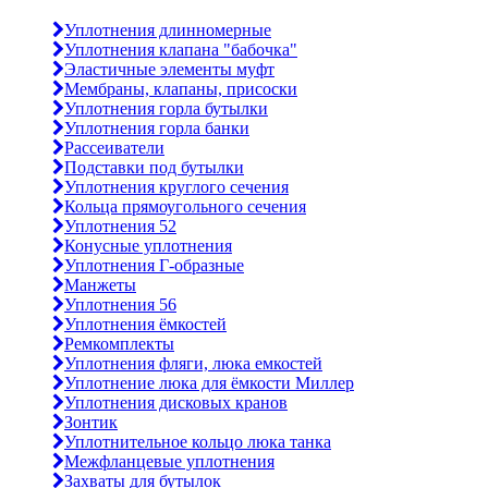
Уплотнения длинномерные
Уплотнения клапана "бабочка"
Эластичные элементы муфт
Мембраны, клапаны, присоски
Уплотнения горла бутылки
Уплотнения горла банки
Рассеиватели
Подставки под бутылки
Уплотнения круглого сечения
Кольца прямоугольного сечения
Уплотнения 52
Конусные уплотнения
Уплотнения Г-образные
Манжеты
Уплотнения 56
Уплотнения ёмкостей
Ремкомплекты
Уплотнения фляги, люка емкостей
Уплотнение люка для ёмкости Миллер
Уплотнения дисковых кранов
Зонтик
Уплотнительное кольцо люка танка
Межфланцевые уплотнения
Захваты для бутылок