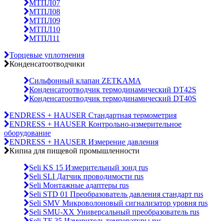
МТПЛ07
МТПЛ08
МТПЛ09
МТПЛ10
МТПЛ11
Торцевые уплотнения
Конденсатоотводчики
Сильфонный клапан ZETKAMA
Конденсатоотводчик термодинамический DT42S
Конденсатоотводчик термодинамический DT40S
ENDRESS + HAUSER Стандартная термометрия
ENDRESS + HAUSER Контрольно-измерительное
оборудование
ENDRESS + HAUSER Измерение давления
Кипиа для пищевой промышленности
Seli KS 15 Измерительный зонд rus
Seli SLI Датчик проводимости rus
Seli Монтажные адаптеры rus
Seli STD 01 Преобразователь давления стандарт rus
Seli SMV Микроволоновый сигнализатор уровня rus
Seli SMU-ХХ Универсальный преобразователь rus
Seli TF 35 Измеритель температуры rus