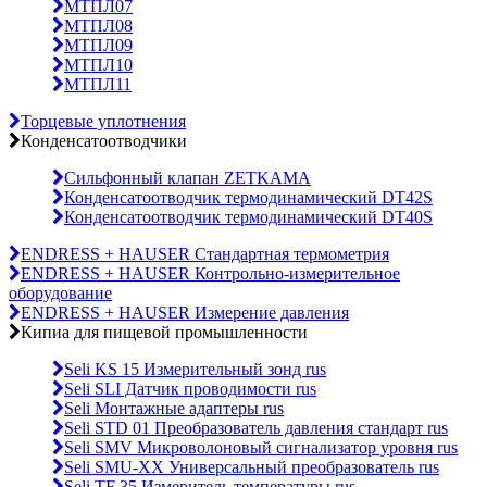
МТПЛ07
МТПЛ08
МТПЛ09
МТПЛ10
МТПЛ11
Торцевые уплотнения
Конденсатоотводчики
Сильфонный клапан ZETKAMA
Конденсатоотводчик термодинамический DT42S
Конденсатоотводчик термодинамический DT40S
ENDRESS + HAUSER Стандартная термометрия
ENDRESS + HAUSER Контрольно-измерительное
оборудование
ENDRESS + HAUSER Измерение давления
Кипиа для пищевой промышленности
Seli KS 15 Измерительный зонд rus
Seli SLI Датчик проводимости rus
Seli Монтажные адаптеры rus
Seli STD 01 Преобразователь давления стандарт rus
Seli SMV Микроволоновый сигнализатор уровня rus
Seli SMU-ХХ Универсальный преобразователь rus
Seli TF 35 Измеритель температуры rus