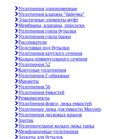
Уплотнения длинномерные
Уплотнения клапана "бабочка"
Эластичные элементы муфт
Мембраны, клапаны, присоски
Уплотнения горла бутылки
Уплотнения горла банки
Рассеиватели
Подставки под бутылки
Уплотнения круглого сечения
Кольца прямоугольного сечения
Уплотнения 52
Конусные уплотнения
Уплотнения Г-образные
Манжеты
Уплотнения 56
Уплотнения ёмкостей
Ремкомплекты
Уплотнения фляги, люка емкостей
Уплотнение люка для ёмкости Миллер
Уплотнения дисковых кранов
Зонтик
Уплотнительное кольцо люка танка
Межфланцевые уплотнения
Захваты для бутылок