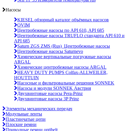
Насосы
KIESEL обзорный каталог объёмных насосов
OVIM
Центробежные насосы по API 610, API 685
Центробежные насосы TRUFLO стандарта API 610 и
API 685
Saturn ZGS ZMS (Rus)_Центробежные насосы
Центробежные насосы Saturnevo
Химические вертикальные погружные насосы
ARGAL
Химические центробежные насосы ARGAL
HEAVY DUTY PUMPS Colfax-ALLWEILER,
HOUTTUIN
Насосные и фильтровальные решения SONNEK
Насосы и модули SONNEK Австрия
Двухвинтовые насосы Pera-Prinz
Двухвинтовые насосы 3P Prinz
Элементы механических передач
Модульные ленты
Пластинчатые цепи
Плоские ремни
Приводные ремни optibelt