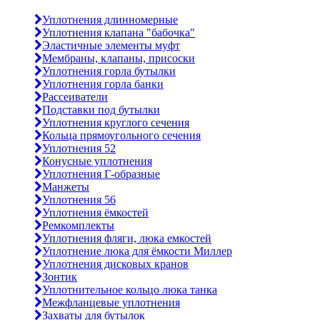
Уплотнения длинномерные
Уплотнения клапана "бабочка"
Эластичные элементы муфт
Мембраны, клапаны, присоски
Уплотнения горла бутылки
Уплотнения горла банки
Рассеиватели
Подставки под бутылки
Уплотнения круглого сечения
Кольца прямоугольного сечения
Уплотнения 52
Конусные уплотнения
Уплотнения Г-образные
Манжеты
Уплотнения 56
Уплотнения ёмкостей
Ремкомплекты
Уплотнения фляги, люка емкостей
Уплотнение люка для ёмкости Миллер
Уплотнения дисковых кранов
Зонтик
Уплотнительное кольцо люка танка
Межфланцевые уплотнения
Захваты для бутылок