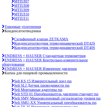
МТПЛ07
МТПЛ08
МТПЛ09
МТПЛ10
МТПЛ11
Торцевые уплотнения
Конденсатоотводчики
Сильфонный клапан ZETKAMA
Конденсатоотводчик термодинамический DT42S
Конденсатоотводчик термодинамический DT40S
ENDRESS + HAUSER Стандартная термометрия
ENDRESS + HAUSER Контрольно-измерительное
оборудование
ENDRESS + HAUSER Измерение давления
Кипиа для пищевой промышленности
Seli KS 15 Измерительный зонд rus
Seli SLI Датчик проводимости rus
Seli Монтажные адаптеры rus
Seli STD 01 Преобразователь давления стандарт rus
Seli SMV Микроволоновый сигнализатор уровня rus
Seli SMU-ХХ Универсальный преобразователь rus
Seli TF 35 Измеритель температуры rus