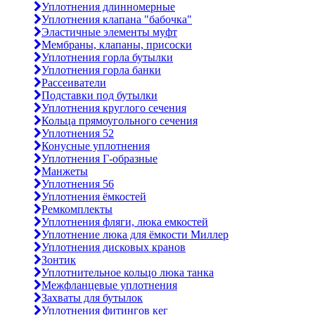
Уплотнения длинномерные
Уплотнения клапана "бабочка"
Эластичные элементы муфт
Мембраны, клапаны, присоски
Уплотнения горла бутылки
Уплотнения горла банки
Рассеиватели
Подставки под бутылки
Уплотнения круглого сечения
Кольца прямоугольного сечения
Уплотнения 52
Конусные уплотнения
Уплотнения Г-образные
Манжеты
Уплотнения 56
Уплотнения ёмкостей
Ремкомплекты
Уплотнения фляги, люка емкостей
Уплотнение люка для ёмкости Миллер
Уплотнения дисковых кранов
Зонтик
Уплотнительное кольцо люка танка
Межфланцевые уплотнения
Захваты для бутылок
Уплотнения фитингов кег