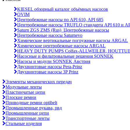
KIESEL обзорный каталог объёмных насосов
OVIM
Центробежные насосы по API 610, API 685
Центробежные насосы TRUFLO стандарта API 610 и AP
Saturn ZGS ZMS (Rus)_Центробежные насосы
Центробежные насосы Saturnevo
Химические вертикальные погружные насосы ARGAL
Химические центробежные насосы ARGAL
HEAVY DUTY PUMPS Colfax-ALLWEILER, HOUTTUI
Насосные и фильтровальные решения SONNEK
Насосы и модули SONNEK Австрия
Двухвинтовые насосы Pera-Prinz
Двухвинтовые насосы 3P Prinz
Элементы механических передач
Модульные ленты
Пластинчатые цепи
Плоские ремни
Приводные ремни optibelt
Промышленные рукава, рвд
Промышленные цепи
Транспортеные ленты
Стальные изделия