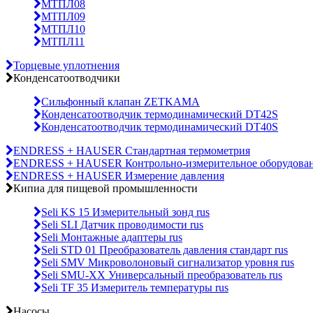
МТПЛ08
МТПЛ09
МТПЛ10
МТПЛ11
Торцевые уплотнения
Конденсатоотводчики
Сильфонный клапан ZETKAMA
Конденсатоотводчик термодинамический DT42S
Конденсатоотводчик термодинамический DT40S
ENDRESS + HAUSER Стандартная термометрия
ENDRESS + HAUSER Контрольно-измерительное оборудова
ENDRESS + HAUSER Измерение давления
Кипиа для пищевой промышленности
Seli KS 15 Измерительный зонд rus
Seli SLI Датчик проводимости rus
Seli Монтажные адаптеры rus
Seli STD 01 Преобразователь давления стандарт rus
Seli SMV Микроволоновый сигнализатор уровня rus
Seli SMU-ХХ Универсальный преобразователь rus
Seli TF 35 Измеритель температуры rus
Насосы