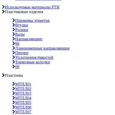
Используемые материалы РТИ
Пластиковые изделия
Прижимы этикеток
Втулки
Ролики
Валы
Направляющие
66
Длинномерные направляющие
Прочие
Уплотнения ёмкостей
Тормозные колодки
69
Пластины
МТПЛ01
МТПЛ02
МТПЛ03
МТПЛ04
МТПЛ05
МТПЛ06
МТПЛ07