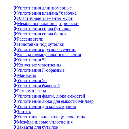
Уплотнения длинномерные
Уплотнения клапана "бабочка"
Эластичные элементы муфт
Мембраны, клапаны, присоски
Уплотнения горла бутылки
Уплотнения горла банки
Рассеиватели
Подставки под бутылки
Уплотнения круглого сечения
Кольца прямоугольного сечения
Уплотнения 52
Конусные уплотнения
Уплотнения Г-образные
Манжеты
Уплотнения 56
Уплотнения ёмкостей
Ремкомплекты
Уплотнения фляги, люка емкостей
Уплотнение люка для ёмкости Миллер
Уплотнения дисковых кранов
Зонтик
Уплотнительное кольцо люка танка
Межфланцевые уплотнения
Захваты для бутылок