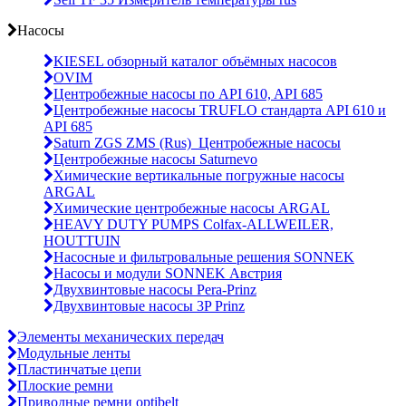
Насосы
KIESEL обзорный каталог объёмных насосов
OVIM
Центробежные насосы по API 610, API 685
Центробежные насосы TRUFLO стандарта API 610 и
API 685
Saturn ZGS ZMS (Rus)_Центробежные насосы
Центробежные насосы Saturnevo
Химические вертикальные погружные насосы
ARGAL
Химические центробежные насосы ARGAL
HEAVY DUTY PUMPS Colfax-ALLWEILER,
HOUTTUIN
Насосные и фильтровальные решения SONNEK
Насосы и модули SONNEK Австрия
Двухвинтовые насосы Pera-Prinz
Двухвинтовые насосы 3P Prinz
Элементы механических передач
Модульные ленты
Пластинчатые цепи
Плоские ремни
Приводные ремни optibelt