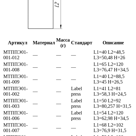
Масса
Артикул
Материал
Стандарт
Описание
(г)
МТППЭ01-
L1=40 L2=48,5
—
—
—
001-012
L3=50,48 H=26
МТППЭ01-
L1=65 L2=120
—
—
—
001-008
L3=76,47 H=34,5
МТППЭ01-
L1=40 L2=88,5
—
—
—
001-009
L3=45 H=26,5
МТППЭ01-
Label
L1=41 L2=81
—
—
001-002
press
L3=58,3 H=24,5
МТППЭ01-
Label
L1=50 L2=92
—
—
001-003
press
L3=80,257 H=31,5
МТППЭ01-
Label
L1=54 L2=120
—
—
001-006
press
L3=62,98 H=34,5
МТППЭ01-
L1=68 L2=102
—
—
—
001-007
L3=76,9 H=31,5