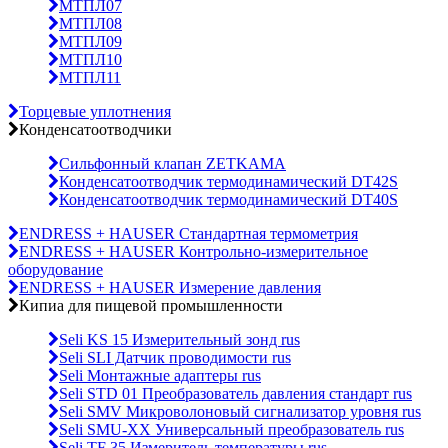
МТПЛ07
МТПЛ08
МТПЛ09
МТПЛ10
МТПЛ11
Торцевые уплотнения
Конденсатоотводчики
Сильфонный клапан ZETKAMA
Конденсатоотводчик термодинамический DT42S
Конденсатоотводчик термодинамический DT40S
ENDRESS + HAUSER Стандартная термометрия
ENDRESS + HAUSER Контрольно-измерительное
оборудование
ENDRESS + HAUSER Измерение давления
Кипиа для пищевой промышленности
Seli KS 15 Измерительный зонд rus
Seli SLI Датчик проводимости rus
Seli Монтажные адаптеры rus
Seli STD 01 Преобразователь давления стандарт rus
Seli SMV Микроволоновый сигнализатор уровня rus
Seli SMU-ХХ Универсальный преобразователь rus
Seli TF 35 Измеритель температуры rus