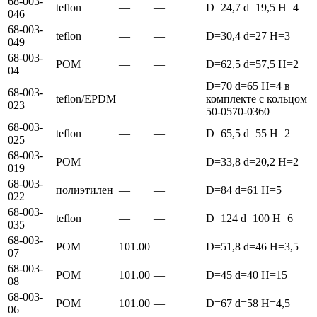
68-003-
teflon
—
—
D=24,7 d=19,5 H=4
046
68-003-
teflon
—
—
D=30,4 d=27 H=3
049
68-003-
POM
—
—
D=62,5 d=57,5 H=2
04
D=70 d=65 H=4 в
68-003-
teflon/EPDM
—
—
комплекте с кольцом
023
50-0570-0360
68-003-
teflon
—
—
D=65,5 d=55 H=2
025
68-003-
POM
—
—
D=33,8 d=20,2 H=2
019
68-003-
полиэтилен
—
—
D=84 d=61 H=5
022
68-003-
teflon
—
—
D=124 d=100 H=6
035
68-003-
POM
101.00
—
D=51,8 d=46 H=3,5
07
68-003-
POM
101.00
—
D=45 d=40 H=15
08
68-003-
POM
101.00
—
D=67 d=58 H=4,5
06