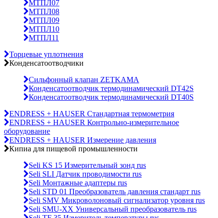
МТПЛ07
МТПЛ08
МТПЛ09
МТПЛ10
МТПЛ11
Торцевые уплотнения
Конденсатоотводчики
Сильфонный клапан ZETKAMA
Конденсатоотводчик термодинамический DT42S
Конденсатоотводчик термодинамический DT40S
ENDRESS + HAUSER Стандартная термометрия
ENDRESS + HAUSER Контрольно-измерительное
оборудование
ENDRESS + HAUSER Измерение давления
Кипиа для пищевой промышленности
Seli KS 15 Измерительный зонд rus
Seli SLI Датчик проводимости rus
Seli Монтажные адаптеры rus
Seli STD 01 Преобразователь давления стандарт rus
Seli SMV Микроволоновый сигнализатор уровня rus
Seli SMU-ХХ Универсальный преобразователь rus
Seli TF 35 Измеритель температуры rus