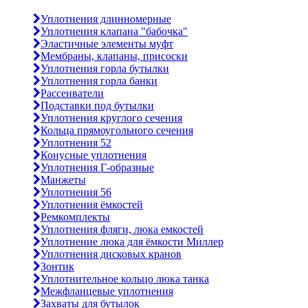
Уплотнения длинномерные
Уплотнения клапана "бабочка"
Эластичные элементы муфт
Мембраны, клапаны, присоски
Уплотнения горла бутылки
Уплотнения горла банки
Рассеиватели
Подставки под бутылки
Уплотнения круглого сечения
Кольца прямоугольного сечения
Уплотнения 52
Конусные уплотнения
Уплотнения Г-образные
Манжеты
Уплотнения 56
Уплотнения ёмкостей
Ремкомплекты
Уплотнения фляги, люка емкостей
Уплотнение люка для ёмкости Миллер
Уплотнения дисковых кранов
Зонтик
Уплотнительное кольцо люка танка
Межфланцевые уплотнения
Захваты для бутылок