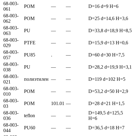
68-003-
POM
—
—
D=16 d=9 H=6
061
68-003-
POM
—
—
D=25 d=14,6 H=3,6
062
68-003-
PU
—
—
D=33,8 d=18,9 H=8,5
063
68-003-
PTFE
—
—
D=15,9 d=13 H=0,6
029
68-003-
PU85
.
—
D=60 d=30 H=7,5
057
68-003-
PU
—
—
D=28,2 d=19,9 H=3,1
038
68-003-
полиэтилен
—
—
D=119 d=102 H=5
021
68-003-
POM
—
—
D=53,2 d=50 H=2,9
010
68-003-
POM
101.01
—
D=28 d=21 H=1,5
03
68-003-
D=149,5 d=125,5
teflon
—
—
036
H=6
68-003-
PU60
—
—
D=36,5 d=18 H=7
044