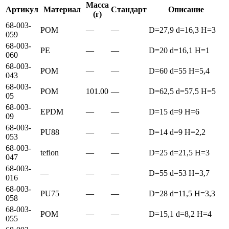
Масса
Артикул
Материал
Стандарт
Описание
(г)
68-003-
POM
—
—
D=27,9 d=16,3 H=3
059
68-003-
PE
—
—
D=20 d=16,1 H=1
060
68-003-
POM
—
—
D=60 d=55 H=5,4
043
68-003-
POM
101.00
—
D=62,5 d=57,5 H=5
05
68-003-
EPDM
—
—
D=15 d=9 H=6
09
68-003-
PU88
—
—
D=14 d=9 H=2,2
053
68-003-
teflon
—
—
D=25 d=21,5 H=3
047
68-003-
—
—
—
D=55 d=53 H=3,7
016
68-003-
PU75
—
—
D=28 d=11,5 H=3,3
058
68-003-
POM
—
—
D=15,1 d=8,2 H=4
055