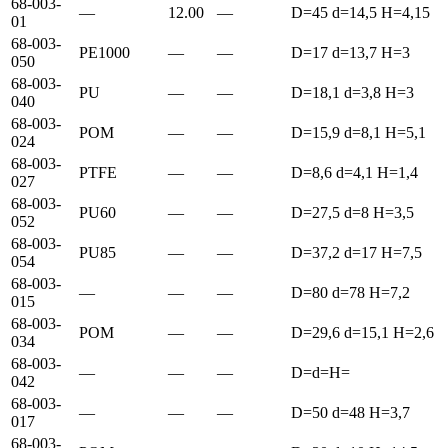
68-003-
—
12.00
—
D=45 d=14,5 H=4,15
01
68-003-
PE1000
—
—
D=17 d=13,7 H=3
050
68-003-
PU
—
—
D=18,1 d=3,8 H=3
040
68-003-
POM
—
—
D=15,9 d=8,1 H=5,1
024
68-003-
PTFE
—
—
D=8,6 d=4,1 H=1,4
027
68-003-
PU60
—
—
D=27,5 d=8 H=3,5
052
68-003-
PU85
—
—
D=37,2 d=17 H=7,5
054
68-003-
—
—
—
D=80 d=78 H=7,2
015
68-003-
POM
—
—
D=29,6 d=15,1 H=2,6
034
68-003-
—
—
—
D=d=H=
042
68-003-
—
—
—
D=50 d=48 H=3,7
017
68-003-