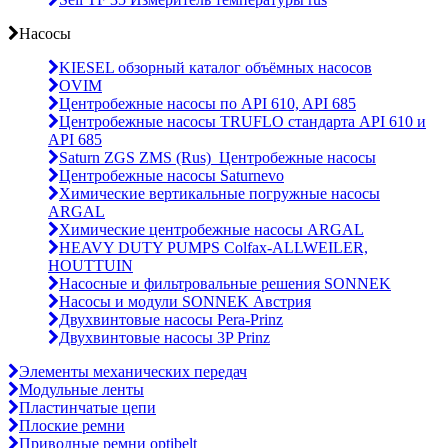
Насосы
KIESEL обзорный каталог объёмных насосов
OVIM
Центробежные насосы по API 610, API 685
Центробежные насосы TRUFLO стандарта API 610 и
API 685
Saturn ZGS ZMS (Rus)_Центробежные насосы
Центробежные насосы Saturnevo
Химические вертикальные погружные насосы
ARGAL
Химические центробежные насосы ARGAL
HEAVY DUTY PUMPS Colfax-ALLWEILER,
HOUTTUIN
Насосные и фильтровальные решения SONNEK
Насосы и модули SONNEK Австрия
Двухвинтовые насосы Pera-Prinz
Двухвинтовые насосы 3P Prinz
Элементы механических передач
Модульные ленты
Пластинчатые цепи
Плоские ремни
Приводные ремни optibelt