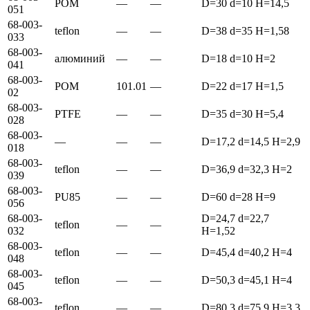
POM
—
—
D=30 d=10 H=14,5
051
68-003-
teflon
—
—
D=38 d=35 H=1,58
033
68-003-
алюминий
—
—
D=18 d=10 H=2
041
68-003-
POM
101.01
—
D=22 d=17 H=1,5
02
68-003-
PTFE
—
—
D=35 d=30 H=5,4
028
68-003-
—
—
—
D=17,2 d=14,5 H=2,9
018
68-003-
teflon
—
—
D=36,9 d=32,3 H=2
039
68-003-
PU85
—
—
D=60 d=28 H=9
056
68-003-
D=24,7 d=22,7
teflon
—
—
032
H=1,52
68-003-
teflon
—
—
D=45,4 d=40,2 H=4
048
68-003-
teflon
—
—
D=50,3 d=45,1 H=4
045
68-003-
teflon
—
—
D=80,3 d=75,9 H=3,3