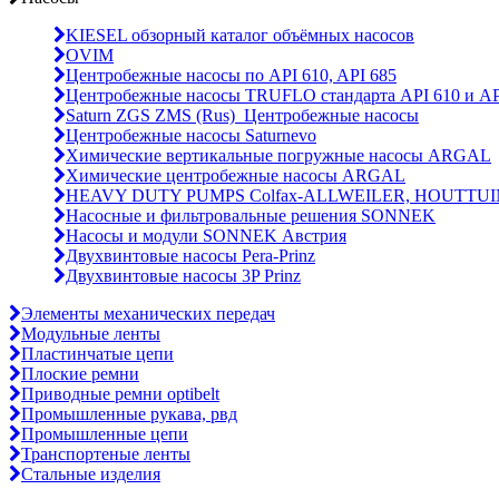
KIESEL обзорный каталог объёмных насосов
OVIM
Центробежные насосы по API 610, API 685
Центробежные насосы TRUFLO стандарта API 610 и AP
Saturn ZGS ZMS (Rus)_Центробежные насосы
Центробежные насосы Saturnevo
Химические вертикальные погружные насосы ARGAL
Химические центробежные насосы ARGAL
HEAVY DUTY PUMPS Colfax-ALLWEILER, HOUTTUI
Насосные и фильтровальные решения SONNEK
Насосы и модули SONNEK Австрия
Двухвинтовые насосы Pera-Prinz
Двухвинтовые насосы 3P Prinz
Элементы механических передач
Модульные ленты
Пластинчатые цепи
Плоские ремни
Приводные ремни optibelt
Промышленные рукава, рвд
Промышленные цепи
Транспортеные ленты
Стальные изделия