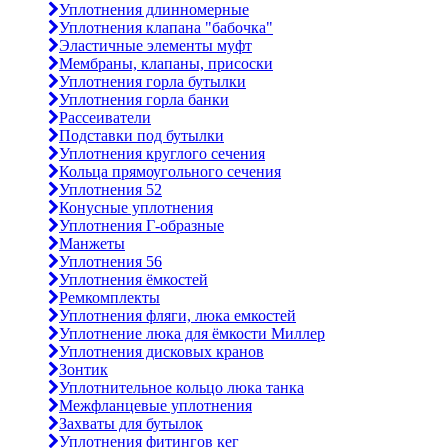
Уплотнения длинномерные
Уплотнения клапана "бабочка"
Эластичные элементы муфт
Мембраны, клапаны, присоски
Уплотнения горла бутылки
Уплотнения горла банки
Рассеиватели
Подставки под бутылки
Уплотнения круглого сечения
Кольца прямоугольного сечения
Уплотнения 52
Конусные уплотнения
Уплотнения Г-образные
Манжеты
Уплотнения 56
Уплотнения ёмкостей
Ремкомплекты
Уплотнения фляги, люка емкостей
Уплотнение люка для ёмкости Миллер
Уплотнения дисковых кранов
Зонтик
Уплотнительное кольцо люка танка
Межфланцевые уплотнения
Захваты для бутылок
Уплотнения фитингов кег