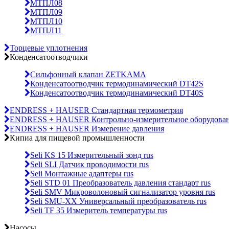
МТПЛ08
МТПЛ09
МТПЛ10
МТПЛ11
Торцевые уплотнения
Конденсатоотводчики
Сильфонный клапан ZETKAMA
Конденсатоотводчик термодинамический DT42S
Конденсатоотводчик термодинамический DT40S
ENDRESS + HAUSER Стандартная термометрия
ENDRESS + HAUSER Контрольно-измерительное оборудова
ENDRESS + HAUSER Измерение давления
Кипиа для пищевой промышленности
Seli KS 15 Измерительный зонд rus
Seli SLI Датчик проводимости rus
Seli Монтажные адаптеры rus
Seli STD 01 Преобразователь давления стандарт rus
Seli SMV Микроволоновый сигнализатор уровня rus
Seli SMU-ХХ Универсальный преобразователь rus
Seli TF 35 Измеритель температуры rus
Насосы