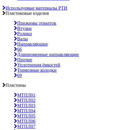
Используемые материалы РТИ
Пластиковые изделия
Прижимы этикеток
Втулки
Ролики
Валы
Направляющие
66
Длинномерные направляющие
Прочие
Уплотнения ёмкостей
Тормозные колодки
69
Пластины
МТПЛ01
МТПЛ02
МТПЛ03
МТПЛ04
МТПЛ05
МТПЛ06
МТПЛ07