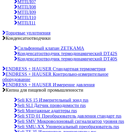
МТПЛ07
МТПЛ08
МТПЛ09
МТПЛ10
МТПЛ11
Торцевые уплотнения
Конденсатоотводчики
Сильфонный клапан ZETKAMA
Конденсатоотводчик термодинамический DT42S
Конденсатоотводчик термодинамический DT40S
ENDRESS + HAUSER Стандартная термометрия
ENDRESS + HAUSER Контрольно-измерительное
оборудование
ENDRESS + HAUSER Измерение давления
Кипиа для пищевой промышленности
Seli KS 15 Измерительный зонд rus
Seli SLI Датчик проводимости rus
Seli Монтажные адаптеры rus
Seli STD 01 Преобразователь давления стандарт rus
Seli SMV Микроволоновый сигнализатор уровня rus
Seli SMU-ХХ Универсальный преобразователь rus
Seli TF 35 Измеритель температуры rus