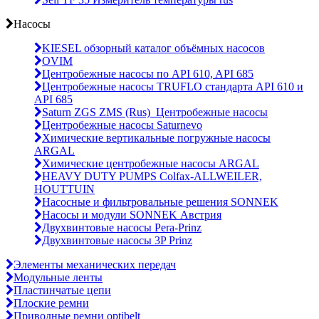
Насосы
KIESEL обзорный каталог объёмных насосов
OVIM
Центробежные насосы по API 610, API 685
Центробежные насосы TRUFLO стандарта API 610 и
API 685
Saturn ZGS ZMS (Rus)_Центробежные насосы
Центробежные насосы Saturnevo
Химические вертикальные погружные насосы
ARGAL
Химические центробежные насосы ARGAL
HEAVY DUTY PUMPS Colfax-ALLWEILER,
HOUTTUIN
Насосные и фильтровальные решения SONNEK
Насосы и модули SONNEK Австрия
Двухвинтовые насосы Pera-Prinz
Двухвинтовые насосы 3P Prinz
Элементы механических передач
Модульные ленты
Пластинчатые цепи
Плоские ремни
Приводные ремни optibelt