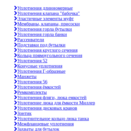
Уплотнения длинномерные
Уплотнения клапана "бабочка"
Эластичные элементы муфт
Мембраны, клапаны, присоски
Уплотнения горла бутылки
Уплотнения горла банки
Рассеиватели
Подставки под бутылки
Уплотнения круглого сечения
Кольца прямоугольного сечения
Уплотнения 52
Конусные уплотнения
Уплотнения Г-образные
Манжеты
Уплотнения 56
Уплотнения ёмкостей
Ремкомплекты
Уплотнения фляги, люка емкостей
Уплотнение люка для ёмкости Миллер
Уплотнения дисковых кранов
Зонтик
Уплотнительное кольцо люка танка
Межфланцевые уплотнения
Захваты для бутылок