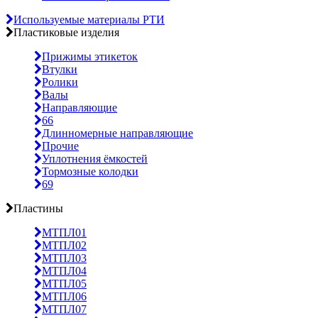
Используемые материалы РТИ
Пластиковые изделия
Прижимы этикеток
Втулки
Ролики
Валы
Направляющие
66
Длинномерные направляющие
Прочие
Уплотнения ёмкостей
Тормозные колодки
69
Пластины
МТПЛ01
МТПЛ02
МТПЛ03
МТПЛ04
МТПЛ05
МТПЛ06
МТПЛ07