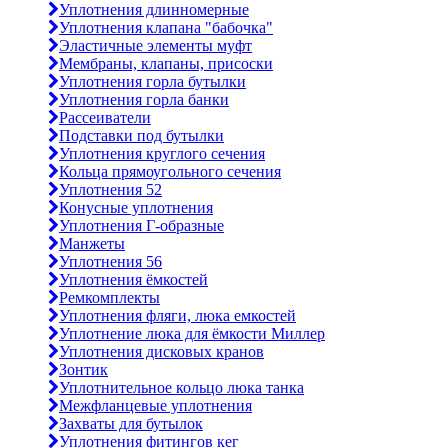
Уплотнения длинномерные
Уплотнения клапана "бабочка"
Эластичные элементы муфт
Мембраны, клапаны, присоски
Уплотнения горла бутылки
Уплотнения горла банки
Рассеиватели
Подставки под бутылки
Уплотнения круглого сечения
Кольца прямоугольного сечения
Уплотнения 52
Конусные уплотнения
Уплотнения Г-образные
Манжеты
Уплотнения 56
Уплотнения ёмкостей
Ремкомплекты
Уплотнения фляги, люка емкостей
Уплотнение люка для ёмкости Миллер
Уплотнения дисковых кранов
Зонтик
Уплотнительное кольцо люка танка
Межфланцевые уплотнения
Захваты для бутылок
Уплотнения фитингов кег