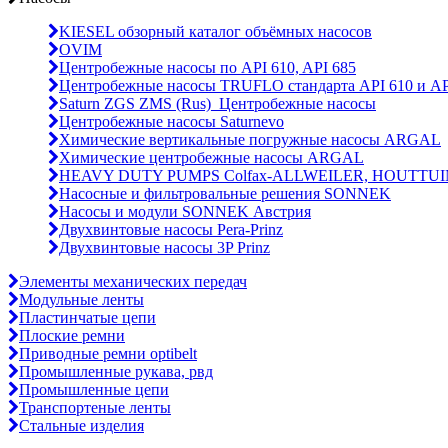
KIESEL обзорный каталог объёмных насосов
OVIM
Центробежные насосы по API 610, API 685
Центробежные насосы TRUFLO стандарта API 610 и AP
Saturn ZGS ZMS (Rus)_Центробежные насосы
Центробежные насосы Saturnevo
Химические вертикальные погружные насосы ARGAL
Химические центробежные насосы ARGAL
HEAVY DUTY PUMPS Colfax-ALLWEILER, HOUTTUI
Насосные и фильтровальные решения SONNEK
Насосы и модули SONNEK Австрия
Двухвинтовые насосы Pera-Prinz
Двухвинтовые насосы 3P Prinz
Элементы механических передач
Модульные ленты
Пластинчатые цепи
Плоские ремни
Приводные ремни optibelt
Промышленные рукава, рвд
Промышленные цепи
Транспортеные ленты
Стальные изделия