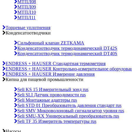
МТПЛ08
МТПЛ09
МТПЛ10
МТПЛ11
Торцевые уплотнения
Конденсатоотводчики
Сильфонный клапан ZETKAMA
Конденсатоотводчик термодинамический DT42S
Конденсатоотводчик термодинамический DT40S
ENDRESS + HAUSER Стандартная термометрия
ENDRESS + HAUSER Контрольно-измерительное оборудова
ENDRESS + HAUSER Измерение давления
Кипиа для пищевой промышленности
Seli KS 15 Измерительный зонд rus
Seli SLI Датчик проводимости rus
Seli Монтажные адаптеры rus
Seli STD 01 Преобразователь давления стандарт rus
Seli SMV Микроволоновый сигнализатор уровня rus
Seli SMU-ХХ Универсальный преобразователь rus
Seli TF 35 Измеритель температуры rus
Насосы