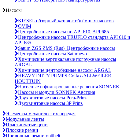
Насосы
KIESEL обзорный каталог объёмных насосов
OVIM
Центробежные насосы по API 610, API 685
Центробежные насосы TRUFLO стандарта API 610 и
API 685
Saturn ZGS ZMS (Rus)_Центробежные насосы
Центробежные насосы Saturnevo
Химические вертикальные погружные насосы
ARGAL
Химические центробежные насосы ARGAL
HEAVY DUTY PUMPS Colfax-ALLWEILER,
HOUTTUIN
Насосные и фильтровальные решения SONNEK
Насосы и модули SONNEK Австрия
Двухвинтовые насосы Pera-Prinz
Двухвинтовые насосы 3P Prinz
Элементы механических передач
Модульные ленты
Пластинчатые цепи
Плоские ремни
Приводные ремни optibelt