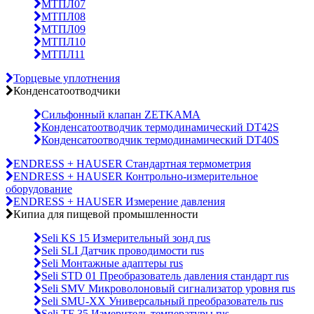
МТПЛ07
МТПЛ08
МТПЛ09
МТПЛ10
МТПЛ11
Торцевые уплотнения
Конденсатоотводчики
Сильфонный клапан ZETKAMA
Конденсатоотводчик термодинамический DT42S
Конденсатоотводчик термодинамический DT40S
ENDRESS + HAUSER Стандартная термометрия
ENDRESS + HAUSER Контрольно-измерительное
оборудование
ENDRESS + HAUSER Измерение давления
Кипиа для пищевой промышленности
Seli KS 15 Измерительный зонд rus
Seli SLI Датчик проводимости rus
Seli Монтажные адаптеры rus
Seli STD 01 Преобразователь давления стандарт rus
Seli SMV Микроволоновый сигнализатор уровня rus
Seli SMU-ХХ Универсальный преобразователь rus
Seli TF 35 Измеритель температуры rus