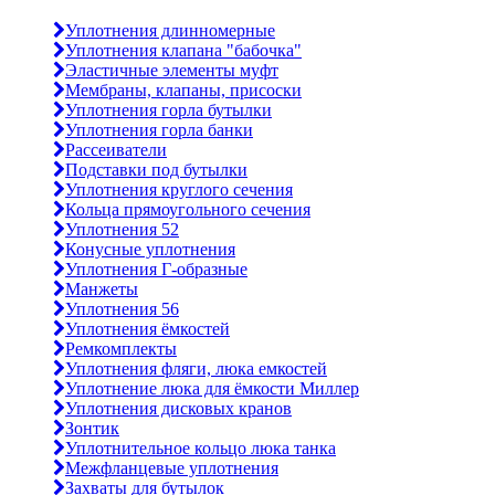
Уплотнения длинномерные
Уплотнения клапана "бабочка"
Эластичные элементы муфт
Мембраны, клапаны, присоски
Уплотнения горла бутылки
Уплотнения горла банки
Рассеиватели
Подставки под бутылки
Уплотнения круглого сечения
Кольца прямоугольного сечения
Уплотнения 52
Конусные уплотнения
Уплотнения Г-образные
Манжеты
Уплотнения 56
Уплотнения ёмкостей
Ремкомплекты
Уплотнения фляги, люка емкостей
Уплотнение люка для ёмкости Миллер
Уплотнения дисковых кранов
Зонтик
Уплотнительное кольцо люка танка
Межфланцевые уплотнения
Захваты для бутылок