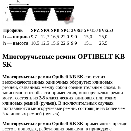
Профиль
SPZ
SPA
SPB
SPC
3V/9J
5V/15J
8V/25J
b — ширина
9,7
12,7
16,5
22,0
9,0
15,0
25,0
h — высота
10,5
12,5
15,6
22,6
9,9
15,1
25,5
Многоручьевые ремни OPTIBELT KB
SK
Многоручьевые ремни Optibelt KB SK
состоят из
высококачественных одиночных обернутых клиновых
ремней, связанных между собой соединительным слоем. В
зависимости от области применения, многоручьевые ремни
могут состоять из 2-5 классических клиновых или узких
клиновых ремней (ручьев). В исключительных случаях
поставляются многоручьевые ремни, состоящие из более чем
5 клиновых ремней (ручьев).
Многоручьевые ремни Optibelt KB SK
применяются прежде
всего в приводах, работающих рывками, в приводах с