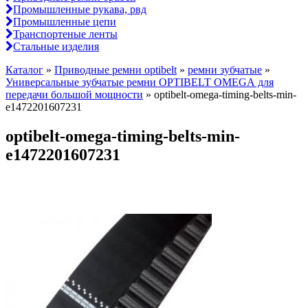
Промышленные рукава, рвд
Промышленные цепи
Транспортеные ленты
Стальные изделия
Каталог
»
Приводные ремни optibelt
»
ремни зубчатые
»
Универсальные зубчатые ремни OPTIBELT OMEGA для
передачи большой мощности
»
optibelt-omega-timing-belts-min-
e1472201607231
optibelt-omega-timing-belts-min-
e1472201607231