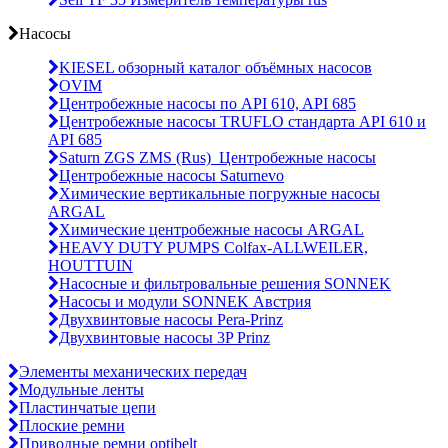
Насосы
KIESEL обзорный каталог объёмных насосов
OVIM
Центробежные насосы по API 610, API 685
Центробежные насосы TRUFLO стандарта API 610 и
API 685
Saturn ZGS ZMS (Rus)_Центробежные насосы
Центробежные насосы Saturnevo
Химические вертикальные погружные насосы
ARGAL
Химические центробежные насосы ARGAL
HEAVY DUTY PUMPS Colfax-ALLWEILER,
HOUTTUIN
Насосные и фильтровальные решения SONNEK
Насосы и модули SONNEK Австрия
Двухвинтовые насосы Pera-Prinz
Двухвинтовые насосы 3P Prinz
Элементы механических передач
Модульные ленты
Пластинчатые цепи
Плоские ремни
Приводные ремни optibelt