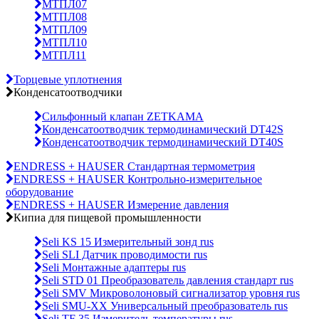
МТПЛ07
МТПЛ08
МТПЛ09
МТПЛ10
МТПЛ11
Торцевые уплотнения
Конденсатоотводчики
Сильфонный клапан ZETKAMA
Конденсатоотводчик термодинамический DT42S
Конденсатоотводчик термодинамический DT40S
ENDRESS + HAUSER Стандартная термометрия
ENDRESS + HAUSER Контрольно-измерительное
оборудование
ENDRESS + HAUSER Измерение давления
Кипиа для пищевой промышленности
Seli KS 15 Измерительный зонд rus
Seli SLI Датчик проводимости rus
Seli Монтажные адаптеры rus
Seli STD 01 Преобразователь давления стандарт rus
Seli SMV Микроволоновый сигнализатор уровня rus
Seli SMU-ХХ Универсальный преобразователь rus
Seli TF 35 Измеритель температуры rus