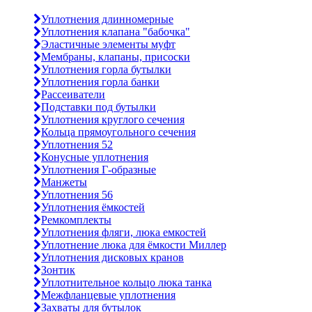
Уплотнения длинномерные
Уплотнения клапана "бабочка"
Эластичные элементы муфт
Мембраны, клапаны, присоски
Уплотнения горла бутылки
Уплотнения горла банки
Рассеиватели
Подставки под бутылки
Уплотнения круглого сечения
Кольца прямоугольного сечения
Уплотнения 52
Конусные уплотнения
Уплотнения Г-образные
Манжеты
Уплотнения 56
Уплотнения ёмкостей
Ремкомплекты
Уплотнения фляги, люка емкостей
Уплотнение люка для ёмкости Миллер
Уплотнения дисковых кранов
Зонтик
Уплотнительное кольцо люка танка
Межфланцевые уплотнения
Захваты для бутылок