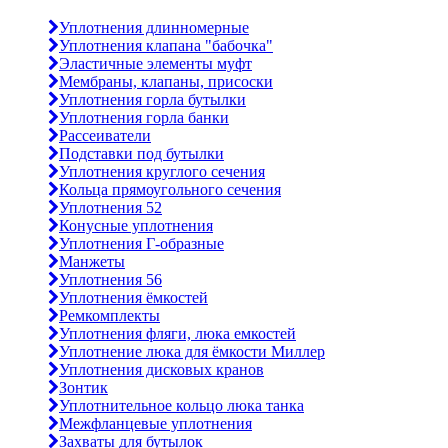
Уплотнения длинномерные
Уплотнения клапана "бабочка"
Эластичные элементы муфт
Мембраны, клапаны, присоски
Уплотнения горла бутылки
Уплотнения горла банки
Рассеиватели
Подставки под бутылки
Уплотнения круглого сечения
Кольца прямоугольного сечения
Уплотнения 52
Конусные уплотнения
Уплотнения Г-образные
Манжеты
Уплотнения 56
Уплотнения ёмкостей
Ремкомплекты
Уплотнения фляги, люка емкостей
Уплотнение люка для ёмкости Миллер
Уплотнения дисковых кранов
Зонтик
Уплотнительное кольцо люка танка
Межфланцевые уплотнения
Захваты для бутылок