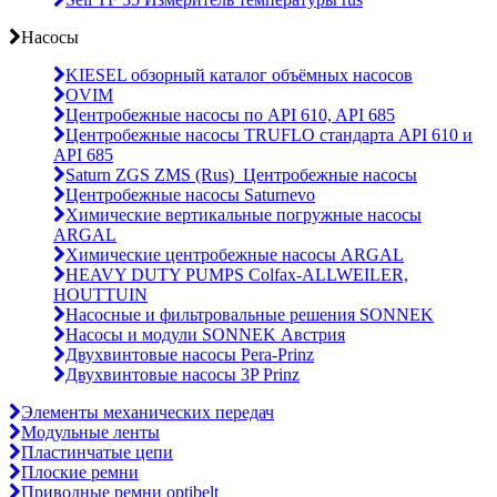
Насосы
KIESEL обзорный каталог объёмных насосов
OVIM
Центробежные насосы по API 610, API 685
Центробежные насосы TRUFLO стандарта API 610 и
API 685
Saturn ZGS ZMS (Rus)_Центробежные насосы
Центробежные насосы Saturnevo
Химические вертикальные погружные насосы
ARGAL
Химические центробежные насосы ARGAL
HEAVY DUTY PUMPS Colfax-ALLWEILER,
HOUTTUIN
Насосные и фильтровальные решения SONNEK
Насосы и модули SONNEK Австрия
Двухвинтовые насосы Pera-Prinz
Двухвинтовые насосы 3P Prinz
Элементы механических передач
Модульные ленты
Пластинчатые цепи
Плоские ремни
Приводные ремни optibelt