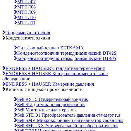
МТПЛ07
МТПЛ08
МТПЛ09
МТПЛ10
МТПЛ11
Торцевые уплотнения
Конденсатоотводчики
Сильфонный клапан ZETKAMA
Конденсатоотводчик термодинамический DT42S
Конденсатоотводчик термодинамический DT40S
ENDRESS + HAUSER Стандартная термометрия
ENDRESS + HAUSER Контрольно-измерительное
оборудование
ENDRESS + HAUSER Измерение давления
Кипиа для пищевой промышленности
Seli KS 15 Измерительный зонд rus
Seli SLI Датчик проводимости rus
Seli Монтажные адаптеры rus
Seli STD 01 Преобразователь давления стандарт rus
Seli SMV Микроволоновый сигнализатор уровня rus
Seli SMU-ХХ Универсальный преобразователь rus
Seli TF 35 Измеритель температуры rus