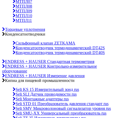
МТПЛ07
МТПЛ08
МТПЛ09
МТПЛ10
МТПЛ11
Торцевые уплотнения
Конденсатоотводчики
Сильфонный клапан ZETKAMA
Конденсатоотводчик термодинамический DT42S
Конденсатоотводчик термодинамический DT40S
ENDRESS + HAUSER Стандартная термометрия
ENDRESS + HAUSER Контрольно-измерительное
оборудование
ENDRESS + HAUSER Измерение давления
Кипиа для пищевой промышленности
Seli KS 15 Измерительный зонд rus
Seli SLI Датчик проводимости rus
Seli Монтажные адаптеры rus
Seli STD 01 Преобразователь давления стандарт rus
Seli SMV Микроволоновый сигнализатор уровня rus
Seli SMU-ХХ Универсальный преобразователь rus
Seli TF 35 Измеритель температуры rus