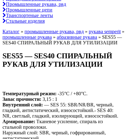
Промышленные рукава, рвд
Промышленные цепи
Транспортеные ленты
Стальные изделия
Каталог
»
промышленные рукава, рвд
»
рукава semperit
»
промышленные рукава
»
абразивные рукава
»
SES55 —
SES40 СПИРАЛЬНЫЙ РУКАВ ДЛЯ УТИЛИЗАЦИИ
SES55 — SES40 СПИРАЛЬНЫЙ
РУКАВ ДЛЯ УТИЛИЗАЦИИ
Температурный режим:
-35°C / +80°C.
Зanac пpoчности:
3,15 : 1
Внутренний слой:
— SES 55: SBR/NR/BR, черный,
гладкий, антистатический, износостойкий.- SES 40:
NR, светлый, гладкий, изолирующий, износостойкий.
Армирование:
Тканевое усиление, спираль из
стальной проволоки.
Hаружный слой: SBR, черный, гофрированный,
антистатический,