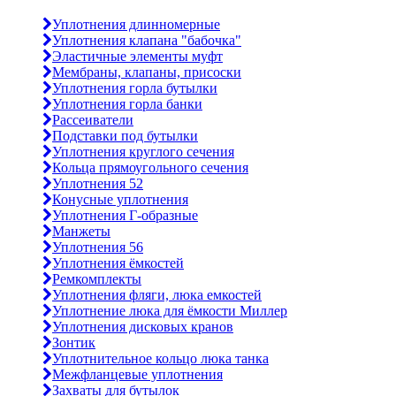
Уплотнения длинномерные
Уплотнения клапана "бабочка"
Эластичные элементы муфт
Мембраны, клапаны, присоски
Уплотнения горла бутылки
Уплотнения горла банки
Рассеиватели
Подставки под бутылки
Уплотнения круглого сечения
Кольца прямоугольного сечения
Уплотнения 52
Конусные уплотнения
Уплотнения Г-образные
Манжеты
Уплотнения 56
Уплотнения ёмкостей
Ремкомплекты
Уплотнения фляги, люка емкостей
Уплотнение люка для ёмкости Миллер
Уплотнения дисковых кранов
Зонтик
Уплотнительное кольцо люка танка
Межфланцевые уплотнения
Захваты для бутылок