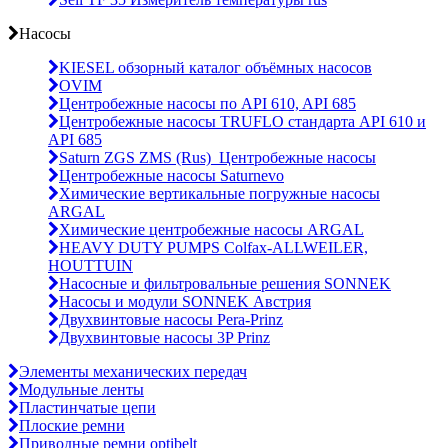
Насосы
KIESEL обзорный каталог объёмных насосов
OVIM
Центробежные насосы по API 610, API 685
Центробежные насосы TRUFLO стандарта API 610 и
API 685
Saturn ZGS ZMS (Rus)_Центробежные насосы
Центробежные насосы Saturnevo
Химические вертикальные погружные насосы
ARGAL
Химические центробежные насосы ARGAL
HEAVY DUTY PUMPS Colfax-ALLWEILER,
HOUTTUIN
Насосные и фильтровальные решения SONNEK
Насосы и модули SONNEK Австрия
Двухвинтовые насосы Pera-Prinz
Двухвинтовые насосы 3P Prinz
Элементы механических передач
Модульные ленты
Пластинчатые цепи
Плоские ремни
Приводные ремни optibelt