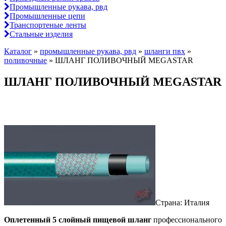
Промышленные рукава, рвд
Промышленные цепи
Транспортеные ленты
Стальные изделия
Каталог
»
промышленные рукава, рвд
»
шланги пвх
»
поливочные
»
ШЛАНГ ПОЛИВОЧНЫЙ MEGASTAR
ШЛАНГ ПОЛИВОЧНЫЙ MEGASTAR
Страна: Италия
Оплетенный 5 слойный пищевой шланг
профессионального