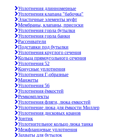
Уплотнения длинномерные
Уплотнения клапана "бабочка"
Эластичные элементы муфт
Мембраны, клапаны, присоски
Уплотнения горла бутылки
Уплотнения горла банки
Рассеиватели
Подставки под бутылки
Уплотнения круглого сечения
Кольца прямоугольного сечения
Уплотнения 52
Конусные уплотнения
Уплотнения Г-образные
Манжеты
Уплотнения 56
Уплотнения ёмкостей
Ремкомплекты
Уплотнения фляги, люка емкостей
Уплотнение люка для ёмкости Миллер
Уплотнения дисковых кранов
Зонтик
Уплотнительное кольцо люка танка
Межфланцевые уплотнения
Захваты для бутылок