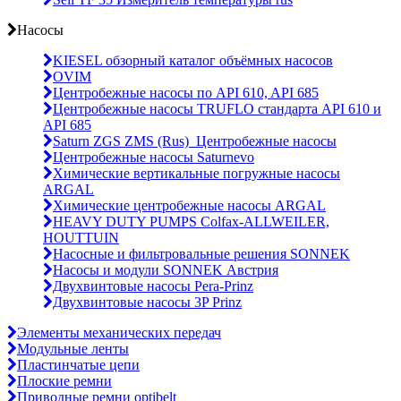
Насосы
KIESEL обзорный каталог объёмных насосов
OVIM
Центробежные насосы по API 610, API 685
Центробежные насосы TRUFLO стандарта API 610 и
API 685
Saturn ZGS ZMS (Rus)_Центробежные насосы
Центробежные насосы Saturnevo
Химические вертикальные погружные насосы
ARGAL
Химические центробежные насосы ARGAL
HEAVY DUTY PUMPS Colfax-ALLWEILER,
HOUTTUIN
Насосные и фильтровальные решения SONNEK
Насосы и модули SONNEK Австрия
Двухвинтовые насосы Pera-Prinz
Двухвинтовые насосы 3P Prinz
Элементы механических передач
Модульные ленты
Пластинчатые цепи
Плоские ремни
Приводные ремни optibelt