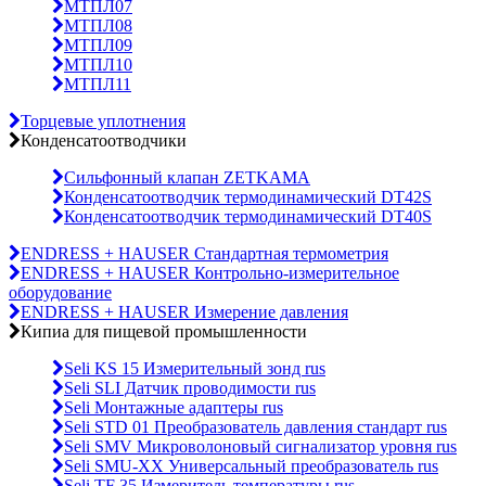
МТПЛ07
МТПЛ08
МТПЛ09
МТПЛ10
МТПЛ11
Торцевые уплотнения
Конденсатоотводчики
Сильфонный клапан ZETKAMA
Конденсатоотводчик термодинамический DT42S
Конденсатоотводчик термодинамический DT40S
ENDRESS + HAUSER Стандартная термометрия
ENDRESS + HAUSER Контрольно-измерительное
оборудование
ENDRESS + HAUSER Измерение давления
Кипиа для пищевой промышленности
Seli KS 15 Измерительный зонд rus
Seli SLI Датчик проводимости rus
Seli Монтажные адаптеры rus
Seli STD 01 Преобразователь давления стандарт rus
Seli SMV Микроволоновый сигнализатор уровня rus
Seli SMU-ХХ Универсальный преобразователь rus
Seli TF 35 Измеритель температуры rus