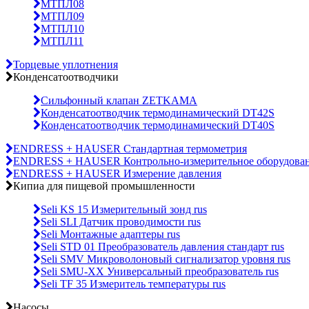
МТПЛ08
МТПЛ09
МТПЛ10
МТПЛ11
Торцевые уплотнения
Конденсатоотводчики
Сильфонный клапан ZETKAMA
Конденсатоотводчик термодинамический DT42S
Конденсатоотводчик термодинамический DT40S
ENDRESS + HAUSER Стандартная термометрия
ENDRESS + HAUSER Контрольно-измерительное оборудова
ENDRESS + HAUSER Измерение давления
Кипиа для пищевой промышленности
Seli KS 15 Измерительный зонд rus
Seli SLI Датчик проводимости rus
Seli Монтажные адаптеры rus
Seli STD 01 Преобразователь давления стандарт rus
Seli SMV Микроволоновый сигнализатор уровня rus
Seli SMU-ХХ Универсальный преобразователь rus
Seli TF 35 Измеритель температуры rus
Насосы