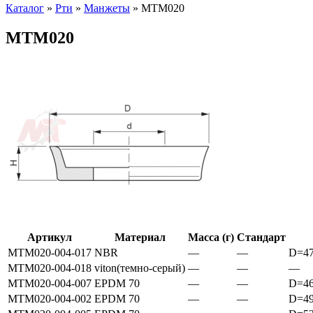
Каталог
»
Рти
»
Манжеты
»
МТМ020
МТМ020
Артикул
Материал
Масса (г)
Стандарт
МТМ020-004-017
NBR
—
—
D=47
МТМ020-004-018
viton(темно-серый)
—
—
—
МТМ020-004-007
EPDM 70
—
—
D=46
МТМ020-004-002
EPDM 70
—
—
D=49