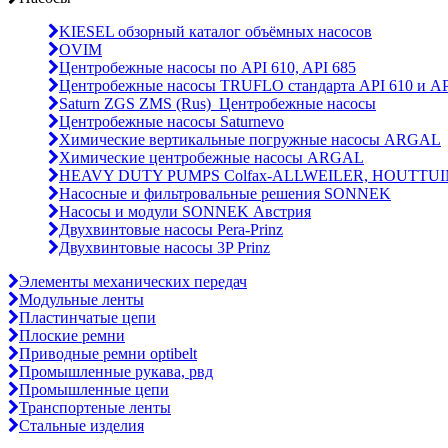
KIESEL обзорный каталог объёмных насосов
OVIM
Центробежные насосы по API 610, API 685
Центробежные насосы TRUFLO стандарта API 610 и AP
Saturn ZGS ZMS (Rus)_Центробежные насосы
Центробежные насосы Saturnevo
Химические вертикальные погружные насосы ARGAL
Химические центробежные насосы ARGAL
HEAVY DUTY PUMPS Colfax-ALLWEILER, HOUTTUI
Насосные и фильтровальные решения SONNEK
Насосы и модули SONNEK Австрия
Двухвинтовые насосы Pera-Prinz
Двухвинтовые насосы 3P Prinz
Элементы механических передач
Модульные ленты
Пластинчатые цепи
Плоские ремни
Приводные ремни optibelt
Промышленные рукава, рвд
Промышленные цепи
Транспортеные ленты
Стальные изделия