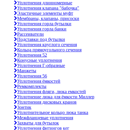
Уплотнения длинномерные
Уплотнения клапана "бабочка"
Эластичные элементы муфт
Мембраны, клапаны, присоски
Уплотнения горла бутылки
Уплотнения горла банки
Рассеиватели
Подставки под бутылки
Уплотнения круглого сечения
Кольца прямоугольного сечения
Уплотнения 52
Конусные уплотнения
Уплотнения Г-образные
Манжеты
Уплотнения 56
Уплотнения ёмкостей
Ремкомплекты
Уплотнения фляги, люка емкостей
Уплотнение люка для ёмкости Миллер
Уплотнения дисковых кранов
Зонтик
Уплотнительное кольцо люка танка
Межфланцевые уплотнения
Захваты для бутылок
Уплотнения фитингов кег