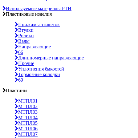
Используемые материалы РТИ
Пластиковые изделия
Прижимы этикеток
Втулки
Ролики
Валы
Направляющие
66
Длинномерные направляющие
Прочие
Уплотнения ёмкостей
Тормозные колодки
69
Пластины
МТПЛ01
МТПЛ02
МТПЛ03
МТПЛ04
МТПЛ05
МТПЛ06
МТПЛ07