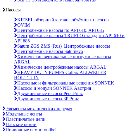
Насосы
KIESEL обзорный каталог объёмных насосов
OVIM
Центробежные насосы по API 610, API 685
Центробежные насосы TRUFLO стандарта API 610 и
API 685
Saturn ZGS ZMS (Rus)_Центробежные насосы
Центробежные насосы Saturnevo
Химические вертикальные погружные насосы
ARGAL
Химические центробежные насосы ARGAL
HEAVY DUTY PUMPS Colfax-ALLWEILER,
HOUTTUIN
Насосные и фильтровальные решения SONNEK
Насосы и модули SONNEK Австрия
Двухвинтовые насосы Pera-Prinz
Двухвинтовые насосы 3P Prinz
Элементы механических передач
Модульные ленты
Пластинчатые цепи
Плоские ремни
Приводные ремни optibelt