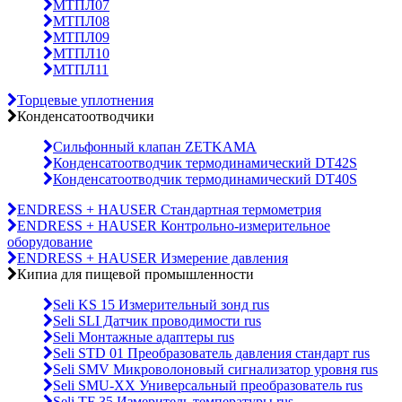
МТПЛ07
МТПЛ08
МТПЛ09
МТПЛ10
МТПЛ11
Торцевые уплотнения
Конденсатоотводчики
Сильфонный клапан ZETKAMA
Конденсатоотводчик термодинамический DT42S
Конденсатоотводчик термодинамический DT40S
ENDRESS + HAUSER Стандартная термометрия
ENDRESS + HAUSER Контрольно-измерительное
оборудование
ENDRESS + HAUSER Измерение давления
Кипиа для пищевой промышленности
Seli KS 15 Измерительный зонд rus
Seli SLI Датчик проводимости rus
Seli Монтажные адаптеры rus
Seli STD 01 Преобразователь давления стандарт rus
Seli SMV Микроволоновый сигнализатор уровня rus
Seli SMU-ХХ Универсальный преобразователь rus
Seli TF 35 Измеритель температуры rus