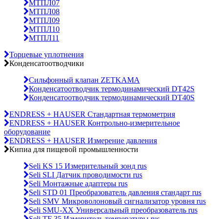
МТПЛ07
МТПЛ08
МТПЛ09
МТПЛ10
МТПЛ11
Торцевые уплотнения
Конденсатоотводчики
Сильфонный клапан ZETKAMA
Конденсатоотводчик термодинамический DT42S
Конденсатоотводчик термодинамический DT40S
ENDRESS + HAUSER Стандартная термометрия
ENDRESS + HAUSER Контрольно-измерительное
оборудование
ENDRESS + HAUSER Измерение давления
Кипиа для пищевой промышленности
Seli KS 15 Измерительный зонд rus
Seli SLI Датчик проводимости rus
Seli Монтажные адаптеры rus
Seli STD 01 Преобразователь давления стандарт rus
Seli SMV Микроволоновый сигнализатор уровня rus
Seli SMU-ХХ Универсальный преобразователь rus
Seli TF 35 Измеритель температуры rus