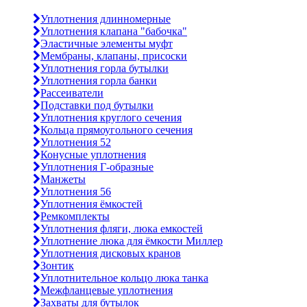
Уплотнения длинномерные
Уплотнения клапана "бабочка"
Эластичные элементы муфт
Мембраны, клапаны, присоски
Уплотнения горла бутылки
Уплотнения горла банки
Рассеиватели
Подставки под бутылки
Уплотнения круглого сечения
Кольца прямоугольного сечения
Уплотнения 52
Конусные уплотнения
Уплотнения Г-образные
Манжеты
Уплотнения 56
Уплотнения ёмкостей
Ремкомплекты
Уплотнения фляги, люка емкостей
Уплотнение люка для ёмкости Миллер
Уплотнения дисковых кранов
Зонтик
Уплотнительное кольцо люка танка
Межфланцевые уплотнения
Захваты для бутылок