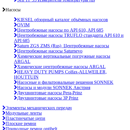
Насосы
KIESEL обзорный каталог объёмных насосов
OVIM
Центробежные насосы по API 610, API 685
Центробежные насосы TRUFLO стандарта API 610 и
API 685
Saturn ZGS ZMS (Rus)_Центробежные насосы
Центробежные насосы Saturnevo
Химические вертикальные погружные насосы
ARGAL
Химические центробежные насосы ARGAL
HEAVY DUTY PUMPS Colfax-ALLWEILER,
HOUTTUIN
Насосные и фильтровальные решения SONNEK
Насосы и модули SONNEK Австрия
Двухвинтовые насосы Pera-Prinz
Двухвинтовые насосы 3P Prinz
Элементы механических передач
Модульные ленты
Пластинчатые цепи
Плоские ремни
Приводные ремни optibelt