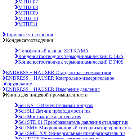
МТПЛ07
МТПЛ08
МТПЛ09
МТПЛ10
МТПЛ11
Торцевые уплотнения
Конденсатоотводчики
Сильфонный клапан ZETKAMA
Конденсатоотводчик термодинамический DT42S
Конденсатоотводчик термодинамический DT40S
ENDRESS + HAUSER Стандартная термометрия
ENDRESS + HAUSER Контрольно-измерительное
оборудование
ENDRESS + HAUSER Измерение давления
Кипиа для пищевой промышленности
Seli KS 15 Измерительный зонд rus
Seli SLI Датчик проводимости rus
Seli Монтажные адаптеры rus
Seli STD 01 Преобразователь давления стандарт rus
Seli SMV Микроволоновый сигнализатор уровня rus
Seli SMU-ХХ Универсальный преобразователь rus
Seli TF 35 Измеритель температуры rus