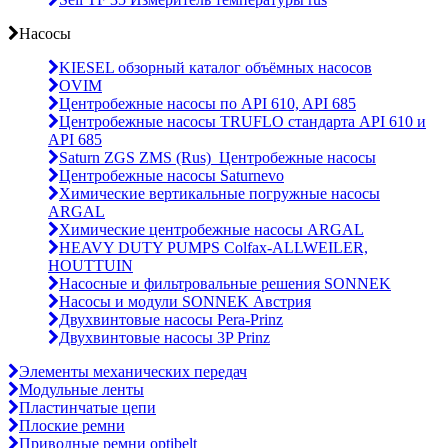
Насосы
KIESEL обзорный каталог объёмных насосов
OVIM
Центробежные насосы по API 610, API 685
Центробежные насосы TRUFLO стандарта API 610 и
API 685
Saturn ZGS ZMS (Rus)_Центробежные насосы
Центробежные насосы Saturnevo
Химические вертикальные погружные насосы
ARGAL
Химические центробежные насосы ARGAL
HEAVY DUTY PUMPS Colfax-ALLWEILER,
HOUTTUIN
Насосные и фильтровальные решения SONNEK
Насосы и модули SONNEK Австрия
Двухвинтовые насосы Pera-Prinz
Двухвинтовые насосы 3P Prinz
Элементы механических передач
Модульные ленты
Пластинчатые цепи
Плоские ремни
Приводные ремни optibelt