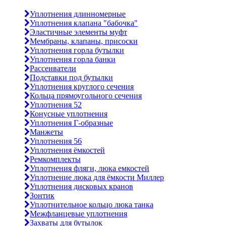
Уплотнения длинномерные
Уплотнения клапана "бабочка"
Эластичные элементы муфт
Мембраны, клапаны, присоски
Уплотнения горла бутылки
Уплотнения горла банки
Рассеиватели
Подставки под бутылки
Уплотнения круглого сечения
Кольца прямоугольного сечения
Уплотнения 52
Конусные уплотнения
Уплотнения Г-образные
Манжеты
Уплотнения 56
Уплотнения ёмкостей
Ремкомплекты
Уплотнения фляги, люка емкостей
Уплотнение люка для ёмкости Миллер
Уплотнения дисковых кранов
Зонтик
Уплотнительное кольцо люка танка
Межфланцевые уплотнения
Захваты для бутылок