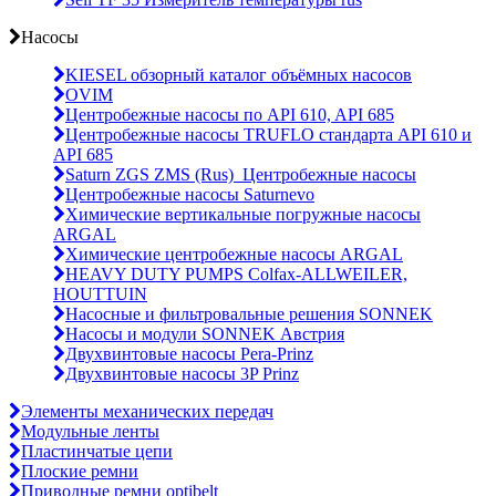
Насосы
KIESEL обзорный каталог объёмных насосов
OVIM
Центробежные насосы по API 610, API 685
Центробежные насосы TRUFLO стандарта API 610 и
API 685
Saturn ZGS ZMS (Rus)_Центробежные насосы
Центробежные насосы Saturnevo
Химические вертикальные погружные насосы
ARGAL
Химические центробежные насосы ARGAL
HEAVY DUTY PUMPS Colfax-ALLWEILER,
HOUTTUIN
Насосные и фильтровальные решения SONNEK
Насосы и модули SONNEK Австрия
Двухвинтовые насосы Pera-Prinz
Двухвинтовые насосы 3P Prinz
Элементы механических передач
Модульные ленты
Пластинчатые цепи
Плоские ремни
Приводные ремни optibelt