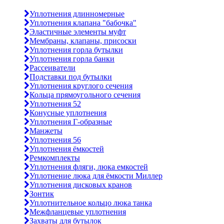
Уплотнения длинномерные
Уплотнения клапана "бабочка"
Эластичные элементы муфт
Мембраны, клапаны, присоски
Уплотнения горла бутылки
Уплотнения горла банки
Рассеиватели
Подставки под бутылки
Уплотнения круглого сечения
Кольца прямоугольного сечения
Уплотнения 52
Конусные уплотнения
Уплотнения Г-образные
Манжеты
Уплотнения 56
Уплотнения ёмкостей
Ремкомплекты
Уплотнения фляги, люка емкостей
Уплотнение люка для ёмкости Миллер
Уплотнения дисковых кранов
Зонтик
Уплотнительное кольцо люка танка
Межфланцевые уплотнения
Захваты для бутылок