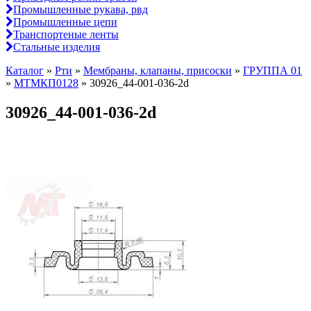
Промышленные рукава, рвд
Промышленные цепи
Транспортеные ленты
Стальные изделия
Каталог
»
Рти
»
Мембраны, клапаны, присоски
»
ГРУППА 01
»
МТМКП0128
»
30926_44-001-036-2d
30926_44-001-036-2d