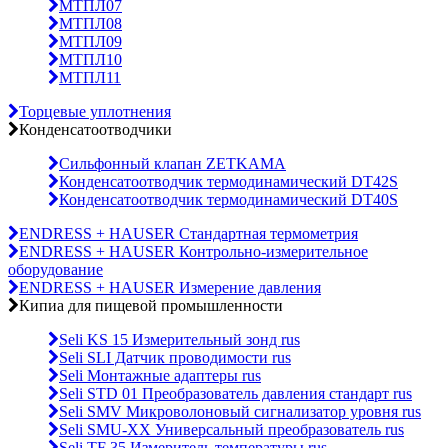
МТПЛ07
МТПЛ08
МТПЛ09
МТПЛ10
МТПЛ11
Торцевые уплотнения
Конденсатоотводчики
Сильфонный клапан ZETKAMA
Конденсатоотводчик термодинамический DT42S
Конденсатоотводчик термодинамический DT40S
ENDRESS + HAUSER Стандартная термометрия
ENDRESS + HAUSER Контрольно-измерительное
оборудование
ENDRESS + HAUSER Измерение давления
Кипиа для пищевой промышленности
Seli KS 15 Измерительный зонд rus
Seli SLI Датчик проводимости rus
Seli Монтажные адаптеры rus
Seli STD 01 Преобразователь давления стандарт rus
Seli SMV Микроволоновый сигнализатор уровня rus
Seli SMU-ХХ Универсальный преобразователь rus
Seli TF 35 Измеритель температуры rus