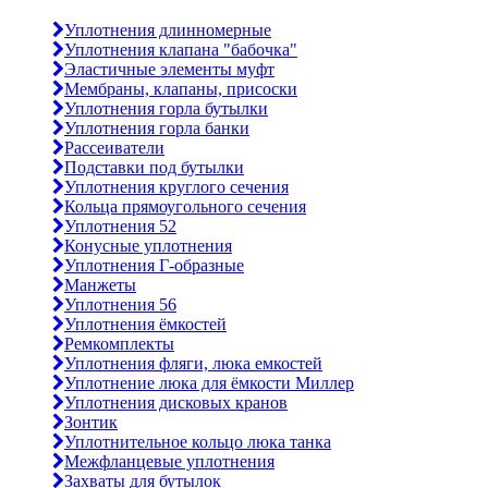
Уплотнения длинномерные
Уплотнения клапана "бабочка"
Эластичные элементы муфт
Мембраны, клапаны, присоски
Уплотнения горла бутылки
Уплотнения горла банки
Рассеиватели
Подставки под бутылки
Уплотнения круглого сечения
Кольца прямоугольного сечения
Уплотнения 52
Конусные уплотнения
Уплотнения Г-образные
Манжеты
Уплотнения 56
Уплотнения ёмкостей
Ремкомплекты
Уплотнения фляги, люка емкостей
Уплотнение люка для ёмкости Миллер
Уплотнения дисковых кранов
Зонтик
Уплотнительное кольцо люка танка
Межфланцевые уплотнения
Захваты для бутылок