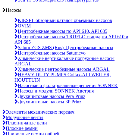
Насосы
KIESEL обзорный каталог объёмных насосов
OVIM
Центробежные насосы по API 610, API 685
Центробежные насосы TRUFLO стандарта API 610 и
API 685
Saturn ZGS ZMS (Rus)_Центробежные насосы
Центробежные насосы Saturnevo
Химические вертикальные погружные насосы
ARGAL
Химические центробежные насосы ARGAL
HEAVY DUTY PUMPS Colfax-ALLWEILER,
HOUTTUIN
Насосные и фильтровальные решения SONNEK
Насосы и модули SONNEK Австрия
Двухвинтовые насосы Pera-Prinz
Двухвинтовые насосы 3P Prinz
Элементы механических передач
Модульные ленты
Пластинчатые цепи
Плоские ремни
Приводные ремни optibelt