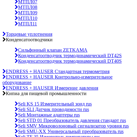
МТПЛ07
МТПЛ08
МТПЛ09
МТПЛ10
МТПЛ11
Торцевые уплотнения
Конденсатоотводчики
Сильфонный клапан ZETKAMA
Конденсатоотводчик термодинамический DT42S
Конденсатоотводчик термодинамический DT40S
ENDRESS + HAUSER Стандартная термометрия
ENDRESS + HAUSER Контрольно-измерительное
оборудование
ENDRESS + HAUSER Измерение давления
Кипиа для пищевой промышленности
Seli KS 15 Измерительный зонд rus
Seli SLI Датчик проводимости rus
Seli Монтажные адаптеры rus
Seli STD 01 Преобразователь давления стандарт rus
Seli SMV Микроволоновый сигнализатор уровня rus
Seli SMU-ХХ Универсальный преобразователь rus
Seli TF 35 Измеритель температуры rus