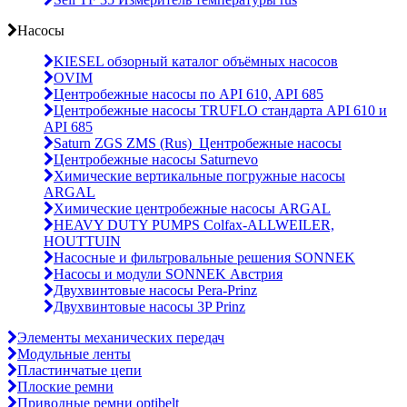
Насосы
KIESEL обзорный каталог объёмных насосов
OVIM
Центробежные насосы по API 610, API 685
Центробежные насосы TRUFLO стандарта API 610 и
API 685
Saturn ZGS ZMS (Rus)_Центробежные насосы
Центробежные насосы Saturnevo
Химические вертикальные погружные насосы
ARGAL
Химические центробежные насосы ARGAL
HEAVY DUTY PUMPS Colfax-ALLWEILER,
HOUTTUIN
Насосные и фильтровальные решения SONNEK
Насосы и модули SONNEK Австрия
Двухвинтовые насосы Pera-Prinz
Двухвинтовые насосы 3P Prinz
Элементы механических передач
Модульные ленты
Пластинчатые цепи
Плоские ремни
Приводные ремни optibelt