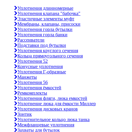
Уплотнения длинномерные
Уплотнения клапана "бабочка"
Эластичные элементы муфт
Мембраны, клапаны, присоски
Уплотнения горла бутылки
Уплотнения горла банки
Рассеиватели
Подставки под бутылки
Уплотнения круглого сечения
Кольца прямоугольного сечения
Уплотнения 52
Конусные уплотнения
Уплотнения Г-образные
Манжеты
Уплотнения 56
Уплотнения ёмкостей
Ремкомплекты
Уплотнения фляги, люка емкостей
Уплотнение люка для ёмкости Миллер
Уплотнения дисковых кранов
Зонтик
Уплотнительное кольцо люка танка
Межфланцевые уплотнения
Захваты для бутылок