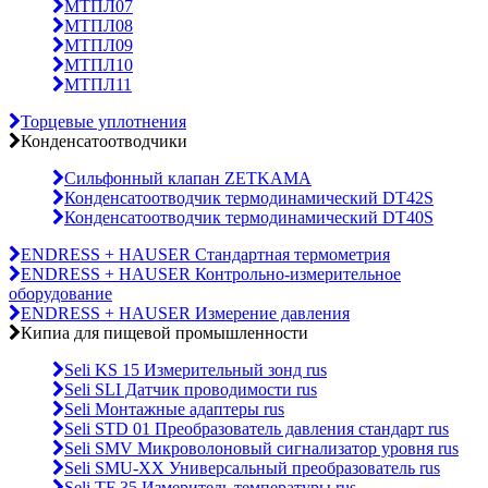
МТПЛ07
МТПЛ08
МТПЛ09
МТПЛ10
МТПЛ11
Торцевые уплотнения
Конденсатоотводчики
Сильфонный клапан ZETKAMA
Конденсатоотводчик термодинамический DT42S
Конденсатоотводчик термодинамический DT40S
ENDRESS + HAUSER Стандартная термометрия
ENDRESS + HAUSER Контрольно-измерительное
оборудование
ENDRESS + HAUSER Измерение давления
Кипиа для пищевой промышленности
Seli KS 15 Измерительный зонд rus
Seli SLI Датчик проводимости rus
Seli Монтажные адаптеры rus
Seli STD 01 Преобразователь давления стандарт rus
Seli SMV Микроволоновый сигнализатор уровня rus
Seli SMU-ХХ Универсальный преобразователь rus
Seli TF 35 Измеритель температуры rus