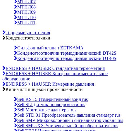
МТПЛ07
МТПЛ08
МТПЛ09
МТПЛ10
МТПЛ11
Торцевые уплотнения
Конденсатоотводчики
Сильфонный клапан ZETKAMA
Конденсатоотводчик термодинамический DT42S
Конденсатоотводчик термодинамический DT40S
ENDRESS + HAUSER Стандартная термометрия
ENDRESS + HAUSER Контрольно-измерительное
оборудование
ENDRESS + HAUSER Измерение давления
Кипиа для пищевой промышленности
Seli KS 15 Измерительный зонд rus
Seli SLI Датчик проводимости rus
Seli Монтажные адаптеры rus
Seli STD 01 Преобразователь давления стандарт rus
Seli SMV Микроволоновый сигнализатор уровня rus
Seli SMU-ХХ Универсальный преобразователь rus
Seli TF 35 Измеритель температуры rus