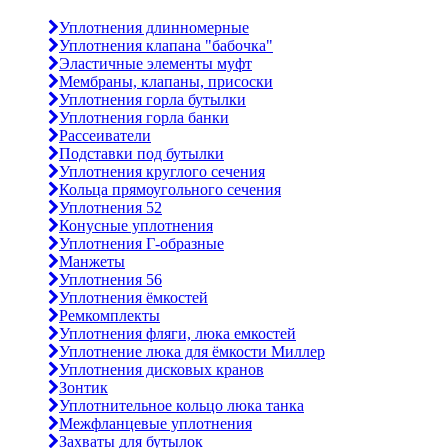
Уплотнения длинномерные
Уплотнения клапана "бабочка"
Эластичные элементы муфт
Мембраны, клапаны, присоски
Уплотнения горла бутылки
Уплотнения горла банки
Рассеиватели
Подставки под бутылки
Уплотнения круглого сечения
Кольца прямоугольного сечения
Уплотнения 52
Конусные уплотнения
Уплотнения Г-образные
Манжеты
Уплотнения 56
Уплотнения ёмкостей
Ремкомплекты
Уплотнения фляги, люка емкостей
Уплотнение люка для ёмкости Миллер
Уплотнения дисковых кранов
Зонтик
Уплотнительное кольцо люка танка
Межфланцевые уплотнения
Захваты для бутылок