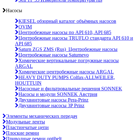
Насосы
KIESEL обзорный каталог объёмных насосов
OVIM
Центробежные насосы по API 610, API 685
Центробежные насосы TRUFLO стандарта API 610 и
API 685
Saturn ZGS ZMS (Rus)_Центробежные насосы
Центробежные насосы Saturnevo
Химические вертикальные погружные насосы
ARGAL
Химические центробежные насосы ARGAL
HEAVY DUTY PUMPS Colfax-ALLWEILER,
HOUTTUIN
Насосные и фильтровальные решения SONNEK
Насосы и модули SONNEK Австрия
Двухвинтовые насосы Pera-Prinz
Двухвинтовые насосы 3P Prinz
Элементы механических передач
Модульные ленты
Пластинчатые цепи
Плоские ремни
Приводные ремни optibelt