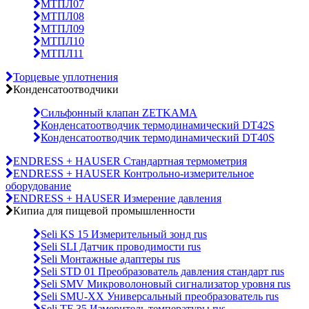
МТПЛ07
МТПЛ08
МТПЛ09
МТПЛ10
МТПЛ11
Торцевые уплотнения
Конденсатоотводчики
Сильфонный клапан ZETKAMA
Конденсатоотводчик термодинамический DT42S
Конденсатоотводчик термодинамический DT40S
ENDRESS + HAUSER Стандартная термометрия
ENDRESS + HAUSER Контрольно-измерительное
оборудование
ENDRESS + HAUSER Измерение давления
Кипиа для пищевой промышленности
Seli KS 15 Измерительный зонд rus
Seli SLI Датчик проводимости rus
Seli Монтажные адаптеры rus
Seli STD 01 Преобразователь давления стандарт rus
Seli SMV Микроволоновый сигнализатор уровня rus
Seli SMU-ХХ Универсальный преобразователь rus
Seli TF 35 Измеритель температуры rus