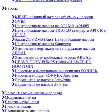
Насосы
KIESEL обзорный каталог объёмных насосов
OVIM
Центробежные насосы по API 610, API 685
Центробежные насосы TRUFLO стандарта API 610 и
API 685
Saturn ZGS ZMS (Rus)_Центробежные насосы
Центробежные насосы Saturnevo
Химические вертикальные погружные насосы
ARGAL
Химические центробежные насосы ARGAL
HEAVY DUTY PUMPS Colfax-ALLWEILER,
HOUTTUIN
Насосные и фильтровальные решения SONNEK
Насосы и модули SONNEK Австрия
Двухвинтовые насосы Pera-Prinz
Двухвинтовые насосы 3P Prinz
Элементы механических передач
Модульные ленты
Пластинчатые цепи
Плоские ремни
Приводные ремни optibelt