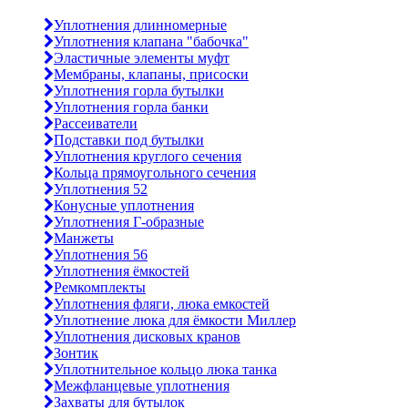
Уплотнения длинномерные
Уплотнения клапана "бабочка"
Эластичные элементы муфт
Мембраны, клапаны, присоски
Уплотнения горла бутылки
Уплотнения горла банки
Рассеиватели
Подставки под бутылки
Уплотнения круглого сечения
Кольца прямоугольного сечения
Уплотнения 52
Конусные уплотнения
Уплотнения Г-образные
Манжеты
Уплотнения 56
Уплотнения ёмкостей
Ремкомплекты
Уплотнения фляги, люка емкостей
Уплотнение люка для ёмкости Миллер
Уплотнения дисковых кранов
Зонтик
Уплотнительное кольцо люка танка
Межфланцевые уплотнения
Захваты для бутылок