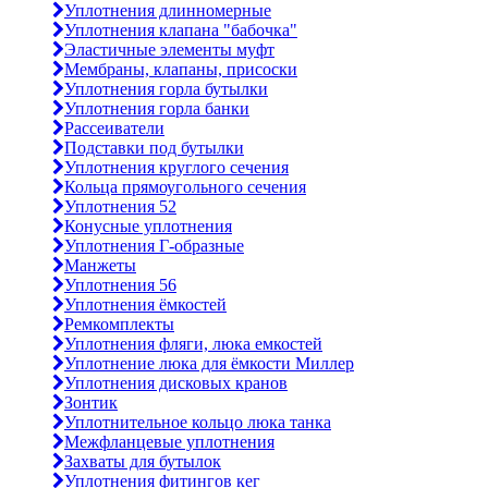
Уплотнения длинномерные
Уплотнения клапана "бабочка"
Эластичные элементы муфт
Мембраны, клапаны, присоски
Уплотнения горла бутылки
Уплотнения горла банки
Рассеиватели
Подставки под бутылки
Уплотнения круглого сечения
Кольца прямоугольного сечения
Уплотнения 52
Конусные уплотнения
Уплотнения Г-образные
Манжеты
Уплотнения 56
Уплотнения ёмкостей
Ремкомплекты
Уплотнения фляги, люка емкостей
Уплотнение люка для ёмкости Миллер
Уплотнения дисковых кранов
Зонтик
Уплотнительное кольцо люка танка
Межфланцевые уплотнения
Захваты для бутылок
Уплотнения фитингов кег