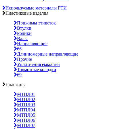
Используемые материалы РТИ
Пластиковые изделия
Прижимы этикеток
Втулки
Ролики
Валы
Направляющие
66
Длинномерные направляющие
Прочие
Уплотнения ёмкостей
Тормозные колодки
69
Пластины
МТПЛ01
МТПЛ02
МТПЛ03
МТПЛ04
МТПЛ05
МТПЛ06
МТПЛ07