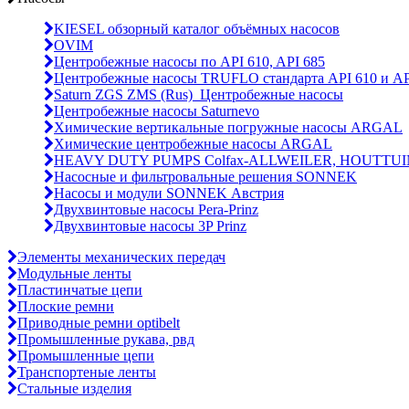
KIESEL обзорный каталог объёмных насосов
OVIM
Центробежные насосы по API 610, API 685
Центробежные насосы TRUFLO стандарта API 610 и AP
Saturn ZGS ZMS (Rus)_Центробежные насосы
Центробежные насосы Saturnevo
Химические вертикальные погружные насосы ARGAL
Химические центробежные насосы ARGAL
HEAVY DUTY PUMPS Colfax-ALLWEILER, HOUTTUI
Насосные и фильтровальные решения SONNEK
Насосы и модули SONNEK Австрия
Двухвинтовые насосы Pera-Prinz
Двухвинтовые насосы 3P Prinz
Элементы механических передач
Модульные ленты
Пластинчатые цепи
Плоские ремни
Приводные ремни optibelt
Промышленные рукава, рвд
Промышленные цепи
Транспортеные ленты
Стальные изделия