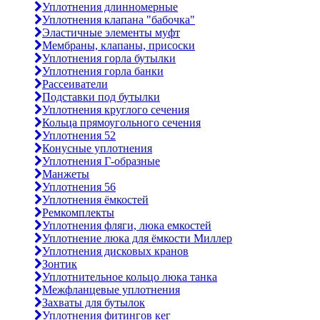
Уплотнения длинномерные
Уплотнения клапана "бабочка"
Эластичные элементы муфт
Мембраны, клапаны, присоски
Уплотнения горла бутылки
Уплотнения горла банки
Рассеиватели
Подставки под бутылки
Уплотнения круглого сечения
Кольца прямоугольного сечения
Уплотнения 52
Конусные уплотнения
Уплотнения Г-образные
Манжеты
Уплотнения 56
Уплотнения ёмкостей
Ремкомплекты
Уплотнения фляги, люка емкостей
Уплотнение люка для ёмкости Миллер
Уплотнения дисковых кранов
Зонтик
Уплотнительное кольцо люка танка
Межфланцевые уплотнения
Захваты для бутылок
Уплотнения фитингов кег