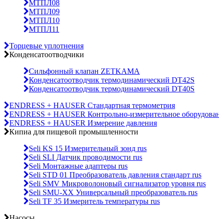
МТПЛ08
МТПЛ09
МТПЛ10
МТПЛ11
Торцевые уплотнения
Конденсатоотводчики
Сильфонный клапан ZETKAMA
Конденсатоотводчик термодинамический DT42S
Конденсатоотводчик термодинамический DT40S
ENDRESS + HAUSER Стандартная термометрия
ENDRESS + HAUSER Контрольно-измерительное оборудова
ENDRESS + HAUSER Измерение давления
Кипиа для пищевой промышленности
Seli KS 15 Измерительный зонд rus
Seli SLI Датчик проводимости rus
Seli Монтажные адаптеры rus
Seli STD 01 Преобразователь давления стандарт rus
Seli SMV Микроволоновый сигнализатор уровня rus
Seli SMU-ХХ Универсальный преобразователь rus
Seli TF 35 Измеритель температуры rus
Насосы