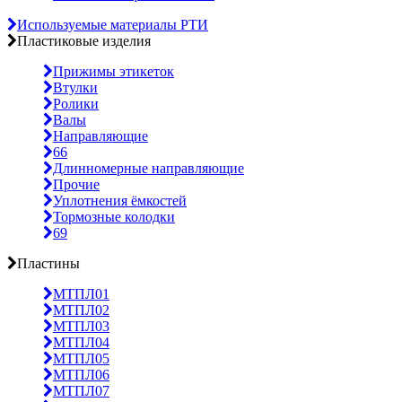
Используемые материалы РТИ
Пластиковые изделия
Прижимы этикеток
Втулки
Ролики
Валы
Направляющие
66
Длинномерные направляющие
Прочие
Уплотнения ёмкостей
Тормозные колодки
69
Пластины
МТПЛ01
МТПЛ02
МТПЛ03
МТПЛ04
МТПЛ05
МТПЛ06
МТПЛ07