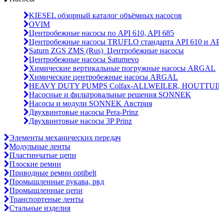
KIESEL обзорный каталог объёмных насосов
OVIM
Центробежные насосы по API 610, API 685
Центробежные насосы TRUFLO стандарта API 610 и AP
Saturn ZGS ZMS (Rus)_Центробежные насосы
Центробежные насосы Saturnevo
Химические вертикальные погружные насосы ARGAL
Химические центробежные насосы ARGAL
HEAVY DUTY PUMPS Colfax-ALLWEILER, HOUTTUI
Насосные и фильтровальные решения SONNEK
Насосы и модули SONNEK Австрия
Двухвинтовые насосы Pera-Prinz
Двухвинтовые насосы 3P Prinz
Элементы механических передач
Модульные ленты
Пластинчатые цепи
Плоские ремни
Приводные ремни optibelt
Промышленные рукава, рвд
Промышленные цепи
Транспортеные ленты
Стальные изделия