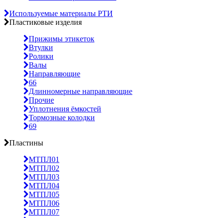
Используемые материалы РТИ
Пластиковые изделия
Прижимы этикеток
Втулки
Ролики
Валы
Направляющие
66
Длинномерные направляющие
Прочие
Уплотнения ёмкостей
Тормозные колодки
69
Пластины
МТПЛ01
МТПЛ02
МТПЛ03
МТПЛ04
МТПЛ05
МТПЛ06
МТПЛ07