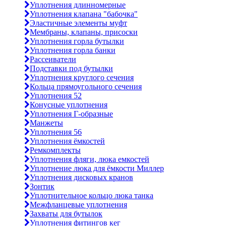
Уплотнения длинномерные
Уплотнения клапана "бабочка"
Эластичные элементы муфт
Мембраны, клапаны, присоски
Уплотнения горла бутылки
Уплотнения горла банки
Рассеиватели
Подставки под бутылки
Уплотнения круглого сечения
Кольца прямоугольного сечения
Уплотнения 52
Конусные уплотнения
Уплотнения Г-образные
Манжеты
Уплотнения 56
Уплотнения ёмкостей
Ремкомплекты
Уплотнения фляги, люка емкостей
Уплотнение люка для ёмкости Миллер
Уплотнения дисковых кранов
Зонтик
Уплотнительное кольцо люка танка
Межфланцевые уплотнения
Захваты для бутылок
Уплотнения фитингов кег