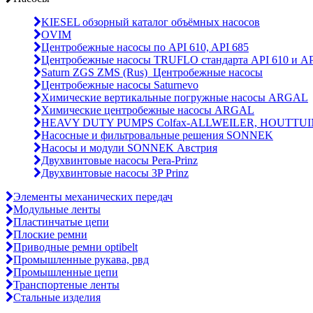
KIESEL обзорный каталог объёмных насосов
OVIM
Центробежные насосы по API 610, API 685
Центробежные насосы TRUFLO стандарта API 610 и AP
Saturn ZGS ZMS (Rus)_Центробежные насосы
Центробежные насосы Saturnevo
Химические вертикальные погружные насосы ARGAL
Химические центробежные насосы ARGAL
HEAVY DUTY PUMPS Colfax-ALLWEILER, HOUTTUI
Насосные и фильтровальные решения SONNEK
Насосы и модули SONNEK Австрия
Двухвинтовые насосы Pera-Prinz
Двухвинтовые насосы 3P Prinz
Элементы механических передач
Модульные ленты
Пластинчатые цепи
Плоские ремни
Приводные ремни optibelt
Промышленные рукава, рвд
Промышленные цепи
Транспортеные ленты
Стальные изделия