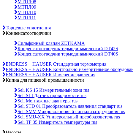
МТПЛ08
МТПЛ09
МТПЛ10
МТПЛ11
Торцевые уплотнения
Конденсатоотводчики
Сильфонный клапан ZETKAMA
Конденсатоотводчик термодинамический DT42S
Конденсатоотводчик термодинамический DT40S
ENDRESS + HAUSER Стандартная термометрия
ENDRESS + HAUSER Контрольно-измерительное оборудова
ENDRESS + HAUSER Измерение давления
Кипиа для пищевой промышленности
Seli KS 15 Измерительный зонд rus
Seli SLI Датчик проводимости rus
Seli Монтажные адаптеры rus
Seli STD 01 Преобразователь давления стандарт rus
Seli SMV Микроволоновый сигнализатор уровня rus
Seli SMU-ХХ Универсальный преобразователь rus
Seli TF 35 Измеритель температуры rus
Насосы