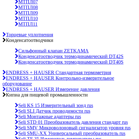
МТПЛ07
МТПЛ08
МТПЛ09
МТПЛ10
МТПЛ11
Торцевые уплотнения
Конденсатоотводчики
Сильфонный клапан ZETKAMA
Конденсатоотводчик термодинамический DT42S
Конденсатоотводчик термодинамический DT40S
ENDRESS + HAUSER Стандартная термометрия
ENDRESS + HAUSER Контрольно-измерительное
оборудование
ENDRESS + HAUSER Измерение давления
Кипиа для пищевой промышленности
Seli KS 15 Измерительный зонд rus
Seli SLI Датчик проводимости rus
Seli Монтажные адаптеры rus
Seli STD 01 Преобразователь давления стандарт rus
Seli SMV Микроволоновый сигнализатор уровня rus
Seli SMU-ХХ Универсальный преобразователь rus
Seli TF 35 Измеритель температуры rus