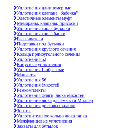
Уплотнения длинномерные
Уплотнения клапана "бабочка"
Эластичные элементы муфт
Мембраны, клапаны, присоски
Уплотнения горла бутылки
Уплотнения горла банки
Рассеиватели
Подставки под бутылки
Уплотнения круглого сечения
Кольца прямоугольного сечения
Уплотнения 52
Конусные уплотнения
Уплотнения Г-образные
Манжеты
Уплотнения 56
Уплотнения ёмкостей
Ремкомплекты
Уплотнения фляги, люка емкостей
Уплотнение люка для ёмкости Миллер
Уплотнения дисковых кранов
Зонтик
Уплотнительное кольцо люка танка
Межфланцевые уплотнения
Захваты для бутылок