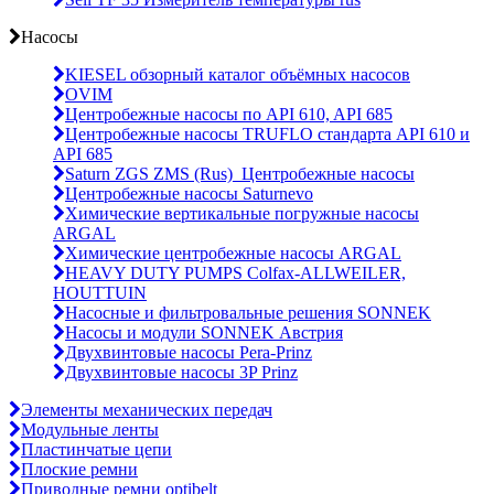
Насосы
KIESEL обзорный каталог объёмных насосов
OVIM
Центробежные насосы по API 610, API 685
Центробежные насосы TRUFLO стандарта API 610 и
API 685
Saturn ZGS ZMS (Rus)_Центробежные насосы
Центробежные насосы Saturnevo
Химические вертикальные погружные насосы
ARGAL
Химические центробежные насосы ARGAL
HEAVY DUTY PUMPS Colfax-ALLWEILER,
HOUTTUIN
Насосные и фильтровальные решения SONNEK
Насосы и модули SONNEK Австрия
Двухвинтовые насосы Pera-Prinz
Двухвинтовые насосы 3P Prinz
Элементы механических передач
Модульные ленты
Пластинчатые цепи
Плоские ремни
Приводные ремни optibelt