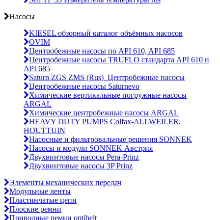
Насосы
KIESEL обзорный каталог объёмных насосов
OVIM
Центробежные насосы по API 610, API 685
Центробежные насосы TRUFLO стандарта API 610 и
API 685
Saturn ZGS ZMS (Rus)_Центробежные насосы
Центробежные насосы Saturnevo
Химические вертикальные погружные насосы
ARGAL
Химические центробежные насосы ARGAL
HEAVY DUTY PUMPS Colfax-ALLWEILER,
HOUTTUIN
Насосные и фильтровальные решения SONNEK
Насосы и модули SONNEK Австрия
Двухвинтовые насосы Pera-Prinz
Двухвинтовые насосы 3P Prinz
Элементы механических передач
Модульные ленты
Пластинчатые цепи
Плоские ремни
Приводные ремни optibelt