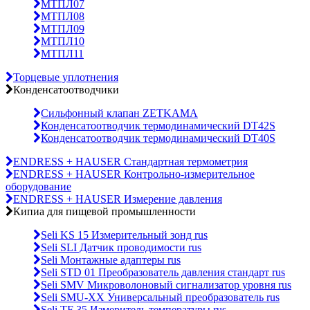
МТПЛ07
МТПЛ08
МТПЛ09
МТПЛ10
МТПЛ11
Торцевые уплотнения
Конденсатоотводчики
Сильфонный клапан ZETKAMA
Конденсатоотводчик термодинамический DT42S
Конденсатоотводчик термодинамический DT40S
ENDRESS + HAUSER Стандартная термометрия
ENDRESS + HAUSER Контрольно-измерительное
оборудование
ENDRESS + HAUSER Измерение давления
Кипиа для пищевой промышленности
Seli KS 15 Измерительный зонд rus
Seli SLI Датчик проводимости rus
Seli Монтажные адаптеры rus
Seli STD 01 Преобразователь давления стандарт rus
Seli SMV Микроволоновый сигнализатор уровня rus
Seli SMU-ХХ Универсальный преобразователь rus
Seli TF 35 Измеритель температуры rus