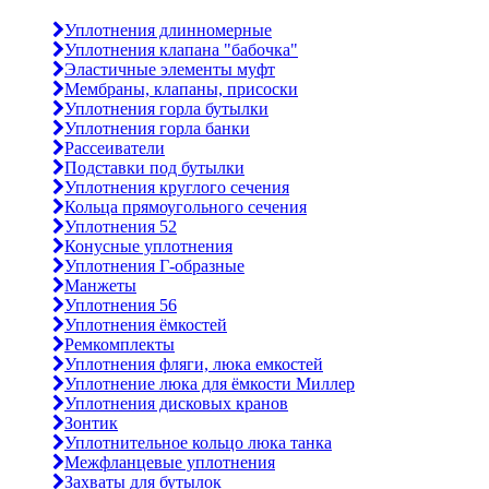
Уплотнения длинномерные
Уплотнения клапана "бабочка"
Эластичные элементы муфт
Мембраны, клапаны, присоски
Уплотнения горла бутылки
Уплотнения горла банки
Рассеиватели
Подставки под бутылки
Уплотнения круглого сечения
Кольца прямоугольного сечения
Уплотнения 52
Конусные уплотнения
Уплотнения Г-образные
Манжеты
Уплотнения 56
Уплотнения ёмкостей
Ремкомплекты
Уплотнения фляги, люка емкостей
Уплотнение люка для ёмкости Миллер
Уплотнения дисковых кранов
Зонтик
Уплотнительное кольцо люка танка
Межфланцевые уплотнения
Захваты для бутылок