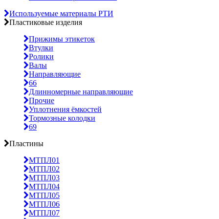
Используемые материалы РТИ
Пластиковые изделия
Прижимы этикеток
Втулки
Ролики
Валы
Направляющие
66
Длинномерные направляющие
Прочие
Уплотнения ёмкостей
Тормозные колодки
69
Пластины
МТПЛ01
МТПЛ02
МТПЛ03
МТПЛ04
МТПЛ05
МТПЛ06
МТПЛ07