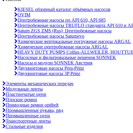
KIESEL обзорный каталог объёмных насосов
OVIM
Центробежные насосы по API 610, API 685
Центробежные насосы TRUFLO стандарта API 610 и AP
Saturn ZGS ZMS (Rus)_Центробежные насосы
Центробежные насосы Saturnevo
Химические вертикальные погружные насосы ARGAL
Химические центробежные насосы ARGAL
HEAVY DUTY PUMPS Colfax-ALLWEILER, HOUTTUI
Насосные и фильтровальные решения SONNEK
Насосы и модули SONNEK Австрия
Двухвинтовые насосы Pera-Prinz
Двухвинтовые насосы 3P Prinz
Элементы механических передач
Модульные ленты
Пластинчатые цепи
Плоские ремни
Приводные ремни optibelt
Промышленные рукава, рвд
Промышленные цепи
Транспортеные ленты
Стальные изделия