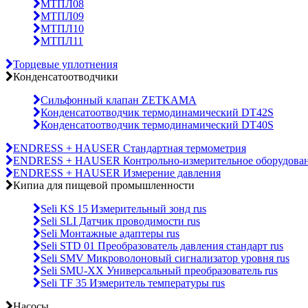
МТПЛ08
МТПЛ09
МТПЛ10
МТПЛ11
Торцевые уплотнения
Конденсатоотводчики
Сильфонный клапан ZETKAMA
Конденсатоотводчик термодинамический DT42S
Конденсатоотводчик термодинамический DT40S
ENDRESS + HAUSER Стандартная термометрия
ENDRESS + HAUSER Контрольно-измерительное оборудова
ENDRESS + HAUSER Измерение давления
Кипиа для пищевой промышленности
Seli KS 15 Измерительный зонд rus
Seli SLI Датчик проводимости rus
Seli Монтажные адаптеры rus
Seli STD 01 Преобразователь давления стандарт rus
Seli SMV Микроволоновый сигнализатор уровня rus
Seli SMU-ХХ Универсальный преобразователь rus
Seli TF 35 Измеритель температуры rus
Насосы