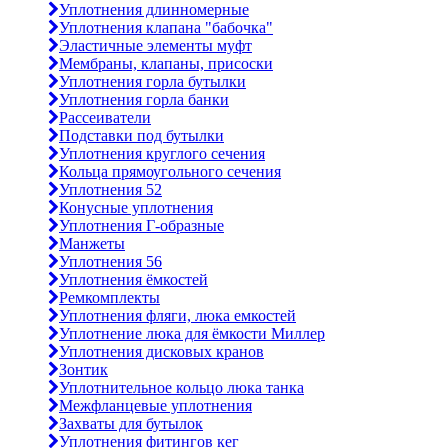
Уплотнения длинномерные
Уплотнения клапана "бабочка"
Эластичные элементы муфт
Мембраны, клапаны, присоски
Уплотнения горла бутылки
Уплотнения горла банки
Рассеиватели
Подставки под бутылки
Уплотнения круглого сечения
Кольца прямоугольного сечения
Уплотнения 52
Конусные уплотнения
Уплотнения Г-образные
Манжеты
Уплотнения 56
Уплотнения ёмкостей
Ремкомплекты
Уплотнения фляги, люка емкостей
Уплотнение люка для ёмкости Миллер
Уплотнения дисковых кранов
Зонтик
Уплотнительное кольцо люка танка
Межфланцевые уплотнения
Захваты для бутылок
Уплотнения фитингов кег