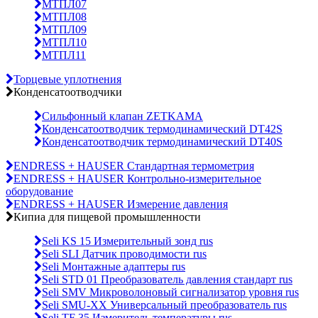
МТПЛ07
МТПЛ08
МТПЛ09
МТПЛ10
МТПЛ11
Торцевые уплотнения
Конденсатоотводчики
Сильфонный клапан ZETKAMA
Конденсатоотводчик термодинамический DT42S
Конденсатоотводчик термодинамический DT40S
ENDRESS + HAUSER Стандартная термометрия
ENDRESS + HAUSER Контрольно-измерительное
оборудование
ENDRESS + HAUSER Измерение давления
Кипиа для пищевой промышленности
Seli KS 15 Измерительный зонд rus
Seli SLI Датчик проводимости rus
Seli Монтажные адаптеры rus
Seli STD 01 Преобразователь давления стандарт rus
Seli SMV Микроволоновый сигнализатор уровня rus
Seli SMU-ХХ Универсальный преобразователь rus
Seli TF 35 Измеритель температуры rus