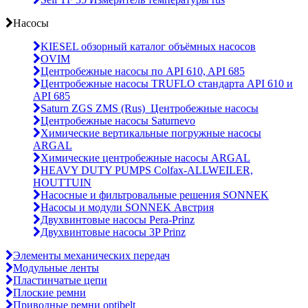
Насосы
KIESEL обзорный каталог объёмных насосов
OVIM
Центробежные насосы по API 610, API 685
Центробежные насосы TRUFLO стандарта API 610 и
API 685
Saturn ZGS ZMS (Rus)_Центробежные насосы
Центробежные насосы Saturnevo
Химические вертикальные погружные насосы
ARGAL
Химические центробежные насосы ARGAL
HEAVY DUTY PUMPS Colfax-ALLWEILER,
HOUTTUIN
Насосные и фильтровальные решения SONNEK
Насосы и модули SONNEK Австрия
Двухвинтовые насосы Pera-Prinz
Двухвинтовые насосы 3P Prinz
Элементы механических передач
Модульные ленты
Пластинчатые цепи
Плоские ремни
Приводные ремни optibelt