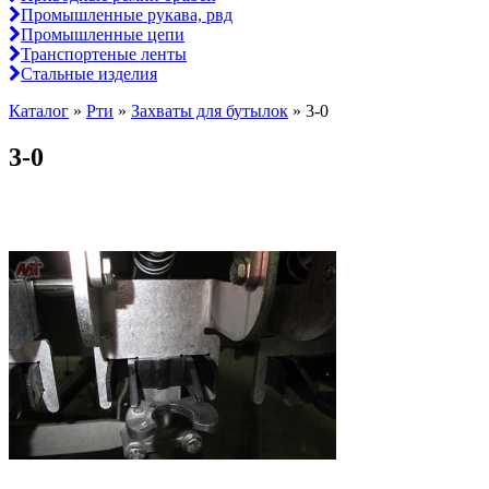
Промышленные рукава, рвд
Промышленные цепи
Транспортеные ленты
Стальные изделия
Каталог
»
Рти
»
Захваты для бутылок
»
3-0
3-0