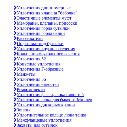
Уплотнения длинномерные
Уплотнения клапана "бабочка"
Эластичные элементы муфт
Мембраны, клапаны, присоски
Уплотнения горла бутылки
Уплотнения горла банки
Рассеиватели
Подставки под бутылки
Уплотнения круглого сечения
Кольца прямоугольного сечения
Уплотнения 52
Конусные уплотнения
Уплотнения Г-образные
Манжеты
Уплотнения 56
Уплотнения ёмкостей
Ремкомплекты
Уплотнения фляги, люка емкостей
Уплотнение люка для ёмкости Миллер
Уплотнения дисковых кранов
Зонтик
Уплотнительное кольцо люка танка
Межфланцевые уплотнения
Захваты для бутылок