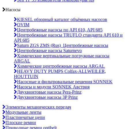
Насосы
KIESEL обзорный каталог объёмных насосов
OVIM
Центробежные насосы по API 610, API 685
Центробежные насосы TRUFLO стандарта API 610 и
API 685
Saturn ZGS ZMS (Rus)_Центробежные насосы
Центробежные насосы Saturnevo
Химические вертикальные погружные насосы
ARGAL
Химические центробежные насосы ARGAL
HEAVY DUTY PUMPS Colfax-ALLWEILER,
HOUTTUIN
Насосные и фильтровальные решения SONNEK
Насосы и модули SONNEK Австрия
Двухвинтовые насосы Pera-Prinz
Двухвинтовые насосы 3P Prinz
Элементы механических передач
Модульные ленты
Пластинчатые цепи
Плоские ремни
Приводные ремни optibelt