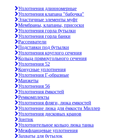
Уплотнения длинномерные
Уплотнения клапана "бабочка"
Эластичные элементы муфт
Мембраны, клапаны, присоски
Уплотнения горла бутылки
Уплотнения горла банки
Рассеиватели
Подставки под бутылки
Уплотнения круглого сечения
Кольца прямоугольного сечения
Уплотнения 52
Конусные уплотнения
Уплотнения Г-образные
Манжеты
Уплотнения 56
Уплотнения ёмкостей
Ремкомплекты
Уплотнения фляги, люка емкостей
Уплотнение люка для ёмкости Миллер
Уплотнения дисковых кранов
Зонтик
Уплотнительное кольцо люка танка
Межфланцевые уплотнения
Захваты для бутылок