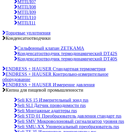
МТПЛ07
МТПЛ08
МТПЛ09
МТПЛ10
МТПЛ11
Торцевые уплотнения
Конденсатоотводчики
Сильфонный клапан ZETKAMA
Конденсатоотводчик термодинамический DT42S
Конденсатоотводчик термодинамический DT40S
ENDRESS + HAUSER Стандартная термометрия
ENDRESS + HAUSER Контрольно-измерительное
оборудование
ENDRESS + HAUSER Измерение давления
Кипиа для пищевой промышленности
Seli KS 15 Измерительный зонд rus
Seli SLI Датчик проводимости rus
Seli Монтажные адаптеры rus
Seli STD 01 Преобразователь давления стандарт rus
Seli SMV Микроволоновый сигнализатор уровня rus
Seli SMU-ХХ Универсальный преобразователь rus
Seli TF 35 Измеритель температуры rus