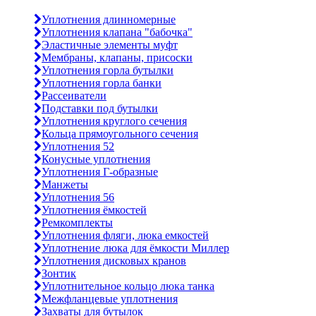
Уплотнения длинномерные
Уплотнения клапана "бабочка"
Эластичные элементы муфт
Мембраны, клапаны, присоски
Уплотнения горла бутылки
Уплотнения горла банки
Рассеиватели
Подставки под бутылки
Уплотнения круглого сечения
Кольца прямоугольного сечения
Уплотнения 52
Конусные уплотнения
Уплотнения Г-образные
Манжеты
Уплотнения 56
Уплотнения ёмкостей
Ремкомплекты
Уплотнения фляги, люка емкостей
Уплотнение люка для ёмкости Миллер
Уплотнения дисковых кранов
Зонтик
Уплотнительное кольцо люка танка
Межфланцевые уплотнения
Захваты для бутылок