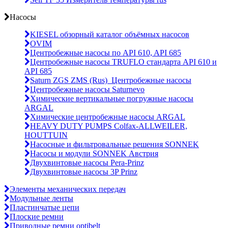
Насосы
KIESEL обзорный каталог объёмных насосов
OVIM
Центробежные насосы по API 610, API 685
Центробежные насосы TRUFLO стандарта API 610 и
API 685
Saturn ZGS ZMS (Rus)_Центробежные насосы
Центробежные насосы Saturnevo
Химические вертикальные погружные насосы
ARGAL
Химические центробежные насосы ARGAL
HEAVY DUTY PUMPS Colfax-ALLWEILER,
HOUTTUIN
Насосные и фильтровальные решения SONNEK
Насосы и модули SONNEK Австрия
Двухвинтовые насосы Pera-Prinz
Двухвинтовые насосы 3P Prinz
Элементы механических передач
Модульные ленты
Пластинчатые цепи
Плоские ремни
Приводные ремни optibelt