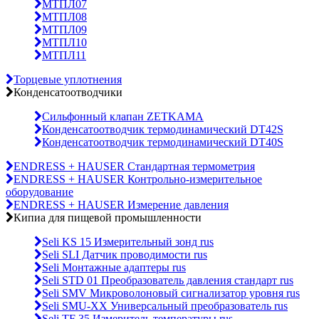
МТПЛ07
МТПЛ08
МТПЛ09
МТПЛ10
МТПЛ11
Торцевые уплотнения
Конденсатоотводчики
Сильфонный клапан ZETKAMA
Конденсатоотводчик термодинамический DT42S
Конденсатоотводчик термодинамический DT40S
ENDRESS + HAUSER Стандартная термометрия
ENDRESS + HAUSER Контрольно-измерительное
оборудование
ENDRESS + HAUSER Измерение давления
Кипиа для пищевой промышленности
Seli KS 15 Измерительный зонд rus
Seli SLI Датчик проводимости rus
Seli Монтажные адаптеры rus
Seli STD 01 Преобразователь давления стандарт rus
Seli SMV Микроволоновый сигнализатор уровня rus
Seli SMU-ХХ Универсальный преобразователь rus
Seli TF 35 Измеритель температуры rus