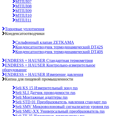
МТПЛ07
МТПЛ08
МТПЛ09
МТПЛ10
МТПЛ11
Торцевые уплотнения
Конденсатоотводчики
Сильфонный клапан ZETKAMA
Конденсатоотводчик термодинамический DT42S
Конденсатоотводчик термодинамический DT40S
ENDRESS + HAUSER Стандартная термометрия
ENDRESS + HAUSER Контрольно-измерительное
оборудование
ENDRESS + HAUSER Измерение давления
Кипиа для пищевой промышленности
Seli KS 15 Измерительный зонд rus
Seli SLI Датчик проводимости rus
Seli Монтажные адаптеры rus
Seli STD 01 Преобразователь давления стандарт rus
Seli SMV Микроволоновый сигнализатор уровня rus
Seli SMU-ХХ Универсальный преобразователь rus
Seli TF 35 Измеритель температуры rus