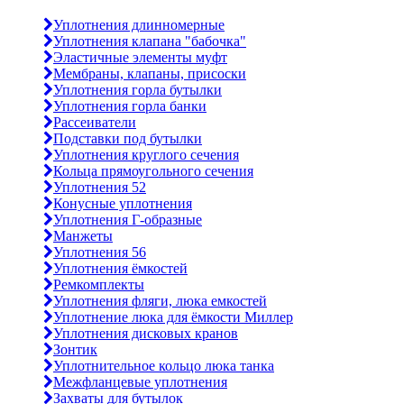
Уплотнения длинномерные
Уплотнения клапана "бабочка"
Эластичные элементы муфт
Мембраны, клапаны, присоски
Уплотнения горла бутылки
Уплотнения горла банки
Рассеиватели
Подставки под бутылки
Уплотнения круглого сечения
Кольца прямоугольного сечения
Уплотнения 52
Конусные уплотнения
Уплотнения Г-образные
Манжеты
Уплотнения 56
Уплотнения ёмкостей
Ремкомплекты
Уплотнения фляги, люка емкостей
Уплотнение люка для ёмкости Миллер
Уплотнения дисковых кранов
Зонтик
Уплотнительное кольцо люка танка
Межфланцевые уплотнения
Захваты для бутылок