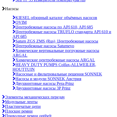
Насосы
KIESEL обзорный каталог объёмных насосов
OVIM
Центробежные насосы по API 610, API 685
Центробежные насосы TRUFLO стандарта API 610 и
API 685
Saturn ZGS ZMS (Rus)_Центробежные насосы
Центробежные насосы Saturnevo
Химические вертикальные погружные насосы
ARGAL
Химические центробежные насосы ARGAL
HEAVY DUTY PUMPS Colfax-ALLWEILER,
HOUTTUIN
Насосные и фильтровальные решения SONNEK
Насосы и модули SONNEK Австрия
Двухвинтовые насосы Pera-Prinz
Двухвинтовые насосы 3P Prinz
Элементы механических передач
Модульные ленты
Пластинчатые цепи
Плоские ремни
Приводные ремни optibelt