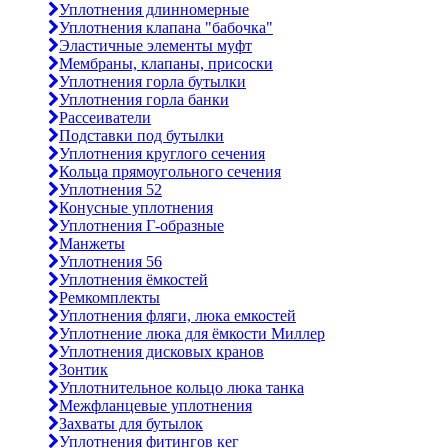
Уплотнения длинномерные
Уплотнения клапана "бабочка"
Эластичные элементы муфт
Мембраны, клапаны, присоски
Уплотнения горла бутылки
Уплотнения горла банки
Рассеиватели
Подставки под бутылки
Уплотнения круглого сечения
Кольца прямоугольного сечения
Уплотнения 52
Конусные уплотнения
Уплотнения Г-образные
Манжеты
Уплотнения 56
Уплотнения ёмкостей
Ремкомплекты
Уплотнения фляги, люка емкостей
Уплотнение люка для ёмкости Миллер
Уплотнения дисковых кранов
Зонтик
Уплотнительное кольцо люка танка
Межфланцевые уплотнения
Захваты для бутылок
Уплотнения фитингов кег