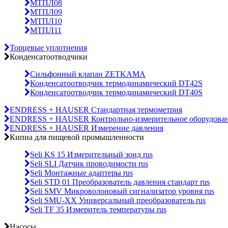
МТПЛ08
МТПЛ09
МТПЛ10
МТПЛ11
Торцевые уплотнения
Конденсатоотводчики
Сильфонный клапан ZETKAMA
Конденсатоотводчик термодинамический DT42S
Конденсатоотводчик термодинамический DT40S
ENDRESS + HAUSER Стандартная термометрия
ENDRESS + HAUSER Контрольно-измерительное оборудова
ENDRESS + HAUSER Измерение давления
Кипиа для пищевой промышленности
Seli KS 15 Измерительный зонд rus
Seli SLI Датчик проводимости rus
Seli Монтажные адаптеры rus
Seli STD 01 Преобразователь давления стандарт rus
Seli SMV Микроволоновый сигнализатор уровня rus
Seli SMU-ХХ Универсальный преобразователь rus
Seli TF 35 Измеритель температуры rus
Насосы