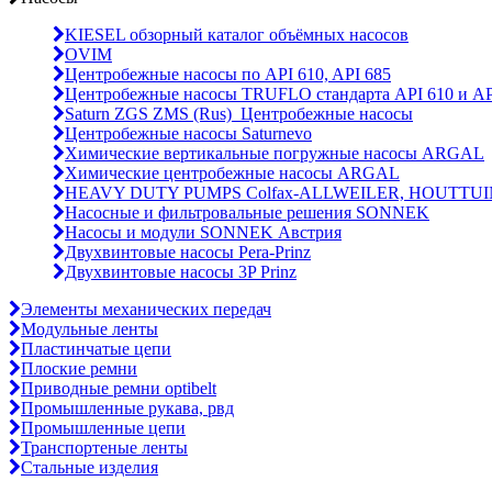
KIESEL обзорный каталог объёмных насосов
OVIM
Центробежные насосы по API 610, API 685
Центробежные насосы TRUFLO стандарта API 610 и AP
Saturn ZGS ZMS (Rus)_Центробежные насосы
Центробежные насосы Saturnevo
Химические вертикальные погружные насосы ARGAL
Химические центробежные насосы ARGAL
HEAVY DUTY PUMPS Colfax-ALLWEILER, HOUTTUI
Насосные и фильтровальные решения SONNEK
Насосы и модули SONNEK Австрия
Двухвинтовые насосы Pera-Prinz
Двухвинтовые насосы 3P Prinz
Элементы механических передач
Модульные ленты
Пластинчатые цепи
Плоские ремни
Приводные ремни optibelt
Промышленные рукава, рвд
Промышленные цепи
Транспортеные ленты
Стальные изделия