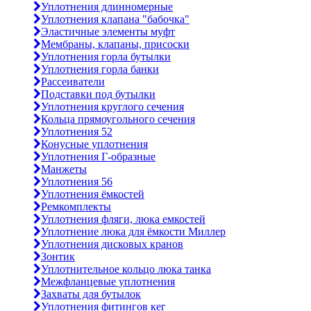
Уплотнения длинномерные
Уплотнения клапана "бабочка"
Эластичные элементы муфт
Мембраны, клапаны, присоски
Уплотнения горла бутылки
Уплотнения горла банки
Рассеиватели
Подставки под бутылки
Уплотнения круглого сечения
Кольца прямоугольного сечения
Уплотнения 52
Конусные уплотнения
Уплотнения Г-образные
Манжеты
Уплотнения 56
Уплотнения ёмкостей
Ремкомплекты
Уплотнения фляги, люка емкостей
Уплотнение люка для ёмкости Миллер
Уплотнения дисковых кранов
Зонтик
Уплотнительное кольцо люка танка
Межфланцевые уплотнения
Захваты для бутылок
Уплотнения фитингов кег