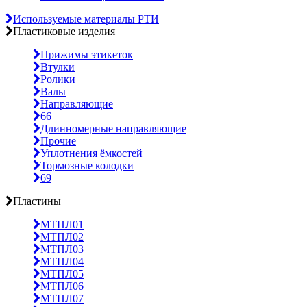
Используемые материалы РТИ
Пластиковые изделия
Прижимы этикеток
Втулки
Ролики
Валы
Направляющие
66
Длинномерные направляющие
Прочие
Уплотнения ёмкостей
Тормозные колодки
69
Пластины
МТПЛ01
МТПЛ02
МТПЛ03
МТПЛ04
МТПЛ05
МТПЛ06
МТПЛ07