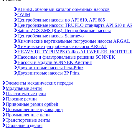
KIESEL обзорный каталог объёмных насосов
OVIM
Центробежные насосы по API 610, API 685
Центробежные насосы TRUFLO стандарта API 610 и AP
Saturn ZGS ZMS (Rus)_Центробежные насосы
Центробежные насосы Saturnevo
Химические вертикальные погружные насосы ARGAL
Химические центробежные насосы ARGAL
HEAVY DUTY PUMPS Colfax-ALLWEILER, HOUTTUI
Насосные и фильтровальные решения SONNEK
Насосы и модули SONNEK Австрия
Двухвинтовые насосы Pera-Prinz
Двухвинтовые насосы 3P Prinz
Элементы механических передач
Модульные ленты
Пластинчатые цепи
Плоские ремни
Приводные ремни optibelt
Промышленные рукава, рвд
Промышленные цепи
Транспортеные ленты
Стальные изделия