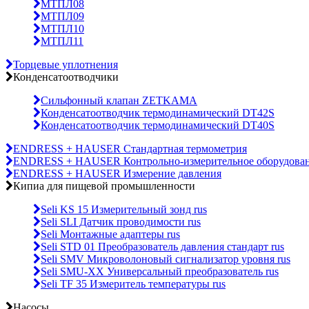
МТПЛ08
МТПЛ09
МТПЛ10
МТПЛ11
Торцевые уплотнения
Конденсатоотводчики
Сильфонный клапан ZETKAMA
Конденсатоотводчик термодинамический DT42S
Конденсатоотводчик термодинамический DT40S
ENDRESS + HAUSER Стандартная термометрия
ENDRESS + HAUSER Контрольно-измерительное оборудова
ENDRESS + HAUSER Измерение давления
Кипиа для пищевой промышленности
Seli KS 15 Измерительный зонд rus
Seli SLI Датчик проводимости rus
Seli Монтажные адаптеры rus
Seli STD 01 Преобразователь давления стандарт rus
Seli SMV Микроволоновый сигнализатор уровня rus
Seli SMU-ХХ Универсальный преобразователь rus
Seli TF 35 Измеритель температуры rus
Насосы