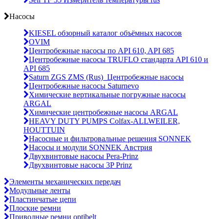
Насосы
KIESEL обзорный каталог объёмных насосов
OVIM
Центробежные насосы по API 610, API 685
Центробежные насосы TRUFLO стандарта API 610 и
API 685
Saturn ZGS ZMS (Rus)_Центробежные насосы
Центробежные насосы Saturnevo
Химические вертикальные погружные насосы
ARGAL
Химические центробежные насосы ARGAL
HEAVY DUTY PUMPS Colfax-ALLWEILER,
HOUTTUIN
Насосные и фильтровальные решения SONNEK
Насосы и модули SONNEK Австрия
Двухвинтовые насосы Pera-Prinz
Двухвинтовые насосы 3P Prinz
Элементы механических передач
Модульные ленты
Пластинчатые цепи
Плоские ремни
Приводные ремни optibelt