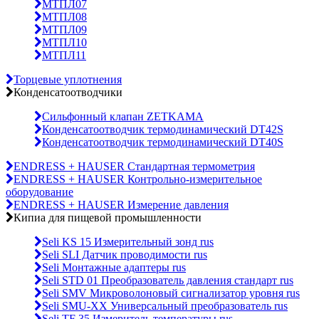
МТПЛ07
МТПЛ08
МТПЛ09
МТПЛ10
МТПЛ11
Торцевые уплотнения
Конденсатоотводчики
Сильфонный клапан ZETKAMA
Конденсатоотводчик термодинамический DT42S
Конденсатоотводчик термодинамический DT40S
ENDRESS + HAUSER Стандартная термометрия
ENDRESS + HAUSER Контрольно-измерительное
оборудование
ENDRESS + HAUSER Измерение давления
Кипиа для пищевой промышленности
Seli KS 15 Измерительный зонд rus
Seli SLI Датчик проводимости rus
Seli Монтажные адаптеры rus
Seli STD 01 Преобразователь давления стандарт rus
Seli SMV Микроволоновый сигнализатор уровня rus
Seli SMU-ХХ Универсальный преобразователь rus
Seli TF 35 Измеритель температуры rus