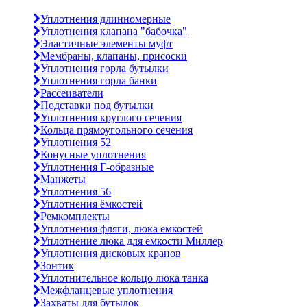
Уплотнения длинномерные
Уплотнения клапана "бабочка"
Эластичные элементы муфт
Мембраны, клапаны, присоски
Уплотнения горла бутылки
Уплотнения горла банки
Рассеиватели
Подставки под бутылки
Уплотнения круглого сечения
Кольца прямоугольного сечения
Уплотнения 52
Конусные уплотнения
Уплотнения Г-образные
Манжеты
Уплотнения 56
Уплотнения ёмкостей
Ремкомплекты
Уплотнения фляги, люка емкостей
Уплотнение люка для ёмкости Миллер
Уплотнения дисковых кранов
Зонтик
Уплотнительное кольцо люка танка
Межфланцевые уплотнения
Захваты для бутылок