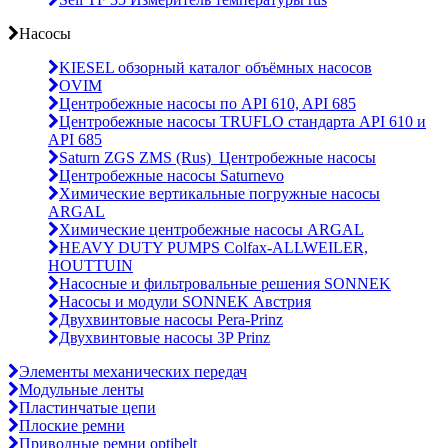
Насосы
KIESEL обзорный каталог объёмных насосов
OVIM
Центробежные насосы по API 610, API 685
Центробежные насосы TRUFLO стандарта API 610 и
API 685
Saturn ZGS ZMS (Rus)_Центробежные насосы
Центробежные насосы Saturnevo
Химические вертикальные погружные насосы
ARGAL
Химические центробежные насосы ARGAL
HEAVY DUTY PUMPS Colfax-ALLWEILER,
HOUTTUIN
Насосные и фильтровальные решения SONNEK
Насосы и модули SONNEK Австрия
Двухвинтовые насосы Pera-Prinz
Двухвинтовые насосы 3P Prinz
Элементы механических передач
Модульные ленты
Пластинчатые цепи
Плоские ремни
Приводные ремни optibelt