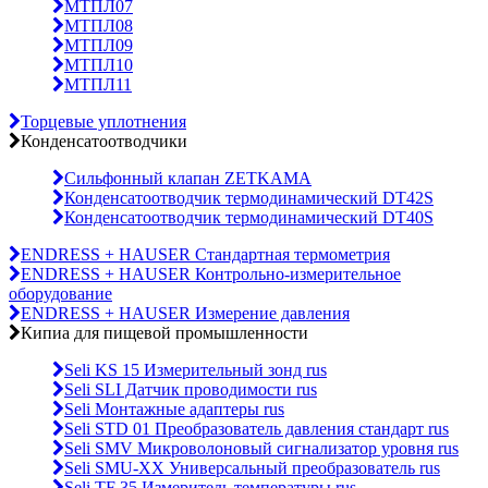
МТПЛ07
МТПЛ08
МТПЛ09
МТПЛ10
МТПЛ11
Торцевые уплотнения
Конденсатоотводчики
Сильфонный клапан ZETKAMA
Конденсатоотводчик термодинамический DT42S
Конденсатоотводчик термодинамический DT40S
ENDRESS + HAUSER Стандартная термометрия
ENDRESS + HAUSER Контрольно-измерительное
оборудование
ENDRESS + HAUSER Измерение давления
Кипиа для пищевой промышленности
Seli KS 15 Измерительный зонд rus
Seli SLI Датчик проводимости rus
Seli Монтажные адаптеры rus
Seli STD 01 Преобразователь давления стандарт rus
Seli SMV Микроволоновый сигнализатор уровня rus
Seli SMU-ХХ Универсальный преобразователь rus
Seli TF 35 Измеритель температуры rus