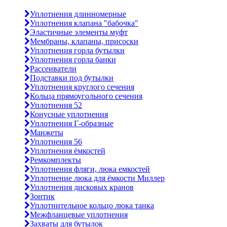
Уплотнения длинномерные
Уплотнения клапана "бабочка"
Эластичные элементы муфт
Мембраны, клапаны, присоски
Уплотнения горла бутылки
Уплотнения горла банки
Рассеиватели
Подставки под бутылки
Уплотнения круглого сечения
Кольца прямоугольного сечения
Уплотнения 52
Конусные уплотнения
Уплотнения Г-образные
Манжеты
Уплотнения 56
Уплотнения ёмкостей
Ремкомплекты
Уплотнения фляги, люка емкостей
Уплотнение люка для ёмкости Миллер
Уплотнения дисковых кранов
Зонтик
Уплотнительное кольцо люка танка
Межфланцевые уплотнения
Захваты для бутылок