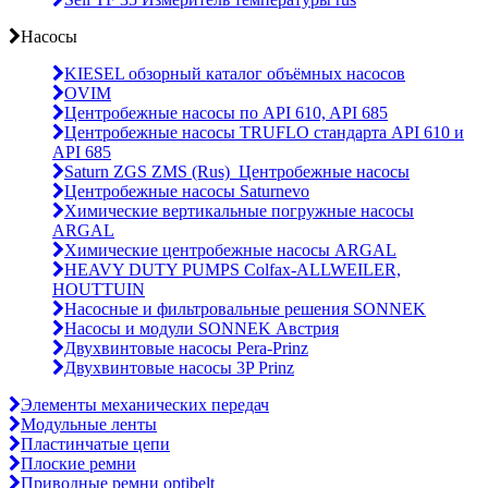
Насосы
KIESEL обзорный каталог объёмных насосов
OVIM
Центробежные насосы по API 610, API 685
Центробежные насосы TRUFLO стандарта API 610 и
API 685
Saturn ZGS ZMS (Rus)_Центробежные насосы
Центробежные насосы Saturnevo
Химические вертикальные погружные насосы
ARGAL
Химические центробежные насосы ARGAL
HEAVY DUTY PUMPS Colfax-ALLWEILER,
HOUTTUIN
Насосные и фильтровальные решения SONNEK
Насосы и модули SONNEK Австрия
Двухвинтовые насосы Pera-Prinz
Двухвинтовые насосы 3P Prinz
Элементы механических передач
Модульные ленты
Пластинчатые цепи
Плоские ремни
Приводные ремни optibelt