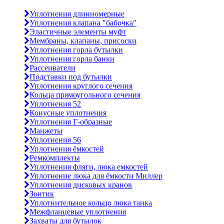
Уплотнения длинномерные
Уплотнения клапана "бабочка"
Эластичные элементы муфт
Мембраны, клапаны, присоски
Уплотнения горла бутылки
Уплотнения горла банки
Рассеиватели
Подставки под бутылки
Уплотнения круглого сечения
Кольца прямоугольного сечения
Уплотнения 52
Конусные уплотнения
Уплотнения Г-образные
Манжеты
Уплотнения 56
Уплотнения ёмкостей
Ремкомплекты
Уплотнения фляги, люка емкостей
Уплотнение люка для ёмкости Миллер
Уплотнения дисковых кранов
Зонтик
Уплотнительное кольцо люка танка
Межфланцевые уплотнения
Захваты для бутылок