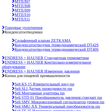
МТПЛ07
МТПЛ08
МТПЛ09
МТПЛ10
МТПЛ11
Торцевые уплотнения
Конденсатоотводчики
Сильфонный клапан ZETKAMA
Конденсатоотводчик термодинамический DT42S
Конденсатоотводчик термодинамический DT40S
ENDRESS + HAUSER Стандартная термометрия
ENDRESS + HAUSER Контрольно-измерительное
оборудование
ENDRESS + HAUSER Измерение давления
Кипиа для пищевой промышленности
Seli KS 15 Измерительный зонд rus
Seli SLI Датчик проводимости rus
Seli Монтажные адаптеры rus
Seli STD 01 Преобразователь давления стандарт rus
Seli SMV Микроволоновый сигнализатор уровня rus
Seli SMU-ХХ Универсальный преобразователь rus
Seli TF 35 Измеритель температуры rus