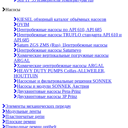
Насосы
KIESEL обзорный каталог объёмных насосов
OVIM
Центробежные насосы по API 610, API 685
Центробежные насосы TRUFLO стандарта API 610 и
API 685
Saturn ZGS ZMS (Rus)_Центробежные насосы
Центробежные насосы Saturnevo
Химические вертикальные погружные насосы
ARGAL
Химические центробежные насосы ARGAL
HEAVY DUTY PUMPS Colfax-ALLWEILER,
HOUTTUIN
Насосные и фильтровальные решения SONNEK
Насосы и модули SONNEK Австрия
Двухвинтовые насосы Pera-Prinz
Двухвинтовые насосы 3P Prinz
Элементы механических передач
Модульные ленты
Пластинчатые цепи
Плоские ремни
Приводные ремни optibelt