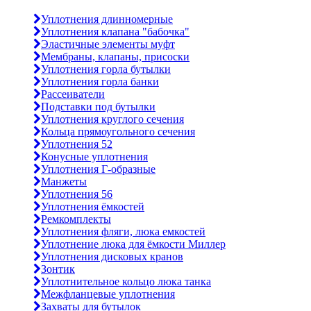
Уплотнения длинномерные
Уплотнения клапана "бабочка"
Эластичные элементы муфт
Мембраны, клапаны, присоски
Уплотнения горла бутылки
Уплотнения горла банки
Рассеиватели
Подставки под бутылки
Уплотнения круглого сечения
Кольца прямоугольного сечения
Уплотнения 52
Конусные уплотнения
Уплотнения Г-образные
Манжеты
Уплотнения 56
Уплотнения ёмкостей
Ремкомплекты
Уплотнения фляги, люка емкостей
Уплотнение люка для ёмкости Миллер
Уплотнения дисковых кранов
Зонтик
Уплотнительное кольцо люка танка
Межфланцевые уплотнения
Захваты для бутылок