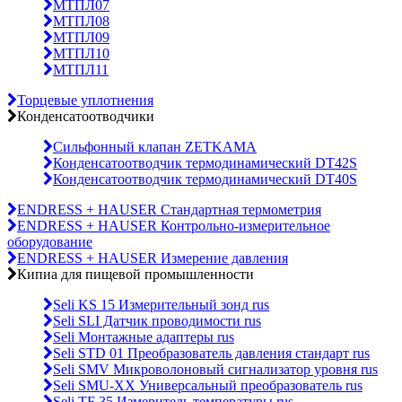
МТПЛ07
МТПЛ08
МТПЛ09
МТПЛ10
МТПЛ11
Торцевые уплотнения
Конденсатоотводчики
Сильфонный клапан ZETKAMA
Конденсатоотводчик термодинамический DT42S
Конденсатоотводчик термодинамический DT40S
ENDRESS + HAUSER Стандартная термометрия
ENDRESS + HAUSER Контрольно-измерительное
оборудование
ENDRESS + HAUSER Измерение давления
Кипиа для пищевой промышленности
Seli KS 15 Измерительный зонд rus
Seli SLI Датчик проводимости rus
Seli Монтажные адаптеры rus
Seli STD 01 Преобразователь давления стандарт rus
Seli SMV Микроволоновый сигнализатор уровня rus
Seli SMU-ХХ Универсальный преобразователь rus
Seli TF 35 Измеритель температуры rus