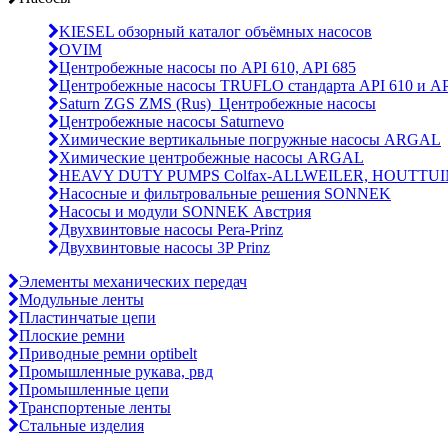
KIESEL обзорный каталог объёмных насосов
OVIM
Центробежные насосы по API 610, API 685
Центробежные насосы TRUFLO стандарта API 610 и AP
Saturn ZGS ZMS (Rus)_Центробежные насосы
Центробежные насосы Saturnevo
Химические вертикальные погружные насосы ARGAL
Химические центробежные насосы ARGAL
HEAVY DUTY PUMPS Colfax-ALLWEILER, HOUTTUI
Насосные и фильтровальные решения SONNEK
Насосы и модули SONNEK Австрия
Двухвинтовые насосы Pera-Prinz
Двухвинтовые насосы 3P Prinz
Элементы механических передач
Модульные ленты
Пластинчатые цепи
Плоские ремни
Приводные ремни optibelt
Промышленные рукава, рвд
Промышленные цепи
Транспортеные ленты
Стальные изделия