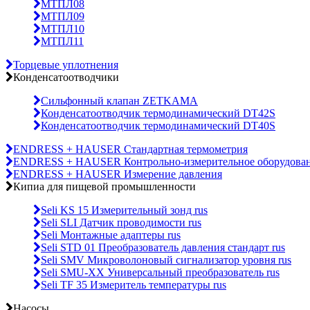
МТПЛ08
МТПЛ09
МТПЛ10
МТПЛ11
Торцевые уплотнения
Конденсатоотводчики
Сильфонный клапан ZETKAMA
Конденсатоотводчик термодинамический DT42S
Конденсатоотводчик термодинамический DT40S
ENDRESS + HAUSER Стандартная термометрия
ENDRESS + HAUSER Контрольно-измерительное оборудова
ENDRESS + HAUSER Измерение давления
Кипиа для пищевой промышленности
Seli KS 15 Измерительный зонд rus
Seli SLI Датчик проводимости rus
Seli Монтажные адаптеры rus
Seli STD 01 Преобразователь давления стандарт rus
Seli SMV Микроволоновый сигнализатор уровня rus
Seli SMU-ХХ Универсальный преобразователь rus
Seli TF 35 Измеритель температуры rus
Насосы