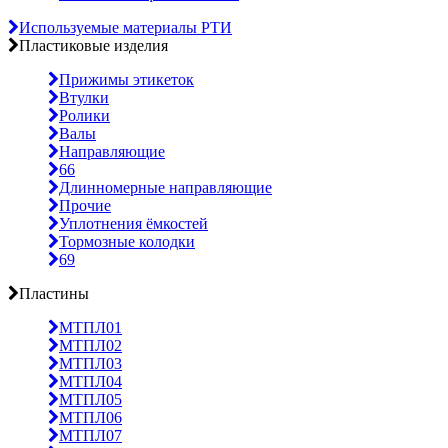
Используемые материалы РТИ
Пластиковые изделия
Прижимы этикеток
Втулки
Ролики
Валы
Направляющие
66
Длинномерные направляющие
Прочие
Уплотнения ёмкостей
Тормозные колодки
69
Пластины
МТПЛ01
МТПЛ02
МТПЛ03
МТПЛ04
МТПЛ05
МТПЛ06
МТПЛ07