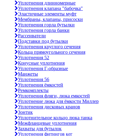
Уплотнения длинномерные
Уплотнения клапана "бабочка"
Эластичные элементы муфт
Мембраны, клапаны, присоски
Уплотнения горла бутылки
Уплотнения горла банки
Рассеиватели
Подставки под бутылки
Уплотнения круглого сечения
Кольца прямоугольного сечения
Уплотнения 52
Конусные уплотнения
Уплотнения Г-образные
Манжеты
Уплотнения 56
Уплотнения ёмкостей
Ремкомплекты
Уплотнения фляги, люка емкостей
Уплотнение люка для ёмкости Миллер
Уплотнения дисковых кранов
Зонтик
Уплотнительное кольцо люка танка
Межфланцевые уплотнения
Захваты для бутылок
Уплотнения фитингов кег