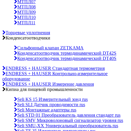
МТПЛ07
МТПЛ08
МТПЛ09
МТПЛ10
МТПЛ11
Торцевые уплотнения
Конденсатоотводчики
Сильфонный клапан ZETKAMA
Конденсатоотводчик термодинамический DT42S
Конденсатоотводчик термодинамический DT40S
ENDRESS + HAUSER Стандартная термометрия
ENDRESS + HAUSER Контрольно-измерительное
оборудование
ENDRESS + HAUSER Измерение давления
Кипиа для пищевой промышленности
Seli KS 15 Измерительный зонд rus
Seli SLI Датчик проводимости rus
Seli Монтажные адаптеры rus
Seli STD 01 Преобразователь давления стандарт rus
Seli SMV Микроволоновый сигнализатор уровня rus
Seli SMU-ХХ Универсальный преобразователь rus
Seli TF 35 Измеритель температуры rus