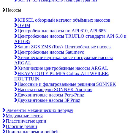
Насосы
KIESEL обзорный каталог объёмных насосов
OVIM
Центробежные насосы по API 610, API 685
Центробежные насосы TRUFLO стандарта API 610 и
API 685
Saturn ZGS ZMS (Rus)_Центробежные насосы
Центробежные насосы Saturnevo
Химические вертикальные погружные насосы
ARGAL
Химические центробежные насосы ARGAL
HEAVY DUTY PUMPS Colfax-ALLWEILER,
HOUTTUIN
Насосные и фильтровальные решения SONNEK
Насосы и модули SONNEK Австрия
Двухвинтовые насосы Pera-Prinz
Двухвинтовые насосы 3P Prinz
Элементы механических передач
Модульные ленты
Пластинчатые цепи
Плоские ремни
Приводные ремни optibelt