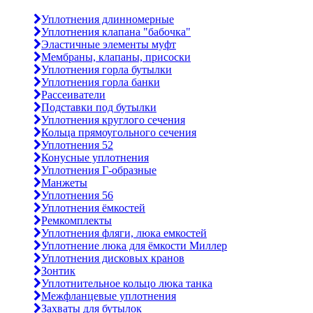
Уплотнения длинномерные
Уплотнения клапана "бабочка"
Эластичные элементы муфт
Мембраны, клапаны, присоски
Уплотнения горла бутылки
Уплотнения горла банки
Рассеиватели
Подставки под бутылки
Уплотнения круглого сечения
Кольца прямоугольного сечения
Уплотнения 52
Конусные уплотнения
Уплотнения Г-образные
Манжеты
Уплотнения 56
Уплотнения ёмкостей
Ремкомплекты
Уплотнения фляги, люка емкостей
Уплотнение люка для ёмкости Миллер
Уплотнения дисковых кранов
Зонтик
Уплотнительное кольцо люка танка
Межфланцевые уплотнения
Захваты для бутылок