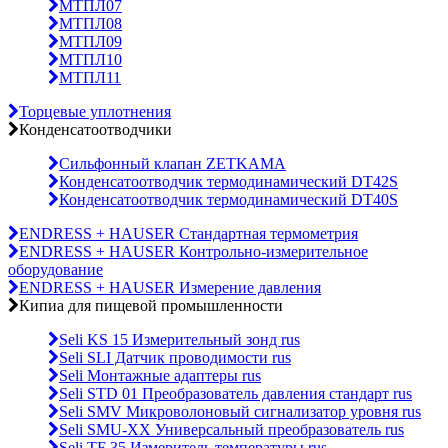
МТПЛ07
МТПЛ08
МТПЛ09
МТПЛ10
МТПЛ11
Торцевые уплотнения
Конденсатоотводчики
Сильфонный клапан ZETKAMA
Конденсатоотводчик термодинамический DT42S
Конденсатоотводчик термодинамический DT40S
ENDRESS + HAUSER Стандартная термометрия
ENDRESS + HAUSER Контрольно-измерительное
оборудование
ENDRESS + HAUSER Измерение давления
Кипиа для пищевой промышленности
Seli KS 15 Измерительный зонд rus
Seli SLI Датчик проводимости rus
Seli Монтажные адаптеры rus
Seli STD 01 Преобразователь давления стандарт rus
Seli SMV Микроволоновый сигнализатор уровня rus
Seli SMU-ХХ Универсальный преобразователь rus
Seli TF 35 Измеритель температуры rus