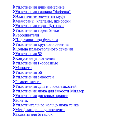
Уплотнения длинномерные
Уплотнения клапана "бабочка"
Эластичные элементы муфт
Мембраны, клапаны, присоски
Уплотнения горла бутылки
Уплотнения горла банки
Рассеиватели
Подставки под бутылки
Уплотнения круглого сечения
Кольца прямоугольного сечения
Уплотнения 52
Конусные уплотнения
Уплотнения Г-образные
Манжеты
Уплотнения 56
Уплотнения ёмкостей
Ремкомплекты
Уплотнения фляги, люка емкостей
Уплотнение люка для ёмкости Миллер
Уплотнения дисковых кранов
Зонтик
Уплотнительное кольцо люка танка
Межфланцевые уплотнения
Захваты для бутылок