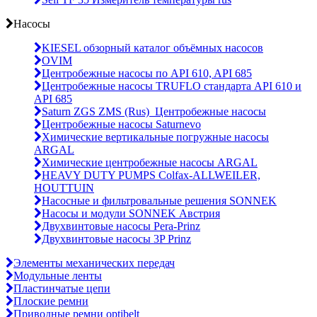
Насосы
KIESEL обзорный каталог объёмных насосов
OVIM
Центробежные насосы по API 610, API 685
Центробежные насосы TRUFLO стандарта API 610 и
API 685
Saturn ZGS ZMS (Rus)_Центробежные насосы
Центробежные насосы Saturnevo
Химические вертикальные погружные насосы
ARGAL
Химические центробежные насосы ARGAL
HEAVY DUTY PUMPS Colfax-ALLWEILER,
HOUTTUIN
Насосные и фильтровальные решения SONNEK
Насосы и модули SONNEK Австрия
Двухвинтовые насосы Pera-Prinz
Двухвинтовые насосы 3P Prinz
Элементы механических передач
Модульные ленты
Пластинчатые цепи
Плоские ремни
Приводные ремни optibelt